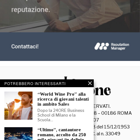
POTREBBERO INTERESSARTI
“World Wine Pro” alla
ricerca di giovani talenti
in ambito Sales
©
2026
- TUTTI I DIRITTI RISERVATI.
Dopo la 24ORE Business
La Discussione S.r.l. – Piazza Capranica, 78 – 00186 ROMA
School di Milano e la
C.F. e P. IVA 15045971007
Scuola…
Registrazione Tribunale di Roma n. 3628 del 15/12/1953
“Ultimo”, cantautore
La società editrice è iscritta al R.O.C. al n. 33049
romano, accolto da 250
mila giovani ‘in delirio