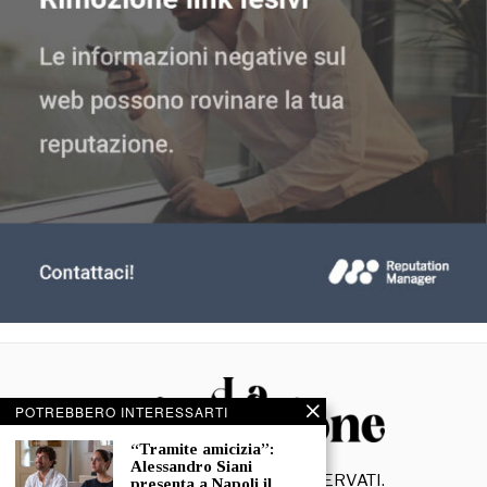
POTREBBERO INTERESSARTI
“Tramite amicizia”:
Alessandro Siani
©
2026
- TUTTI I DIRITTI RISERVATI.
presenta a Napoli il