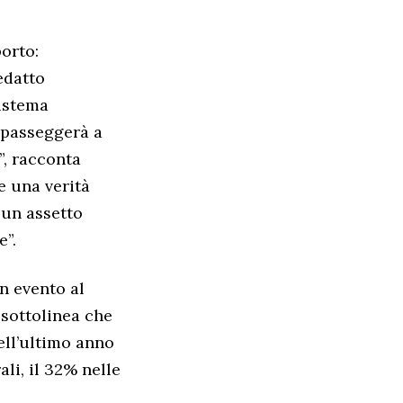
orto:
edatto
Sistema
i passeggerà a
”, racconta
e una verità
 un assetto
e”.
n evento al
 sottolinea che
dell’ultimo anno
ali, il 32% nelle