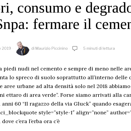
ori, consumo e degrad
Snpa: fermare il ceme
e 2019
di
Maurizio Piccinino
5 minuti di lettura
a piedi nudi nel cemento e sempre di meno nelle ar
ta lo spreco di suolo soprattutto all’interno delle ci
le aree urbane ad alta densità solo nel 2018 abbiamo
i ettaro di area verde”. Forse siamo arrivati alla c
 anni 60 “Il ragazzo della via Gluck” quando esage
ci_blockquote style=”style-1″ align=”none” author=
dove c’era l’erba ora c’è