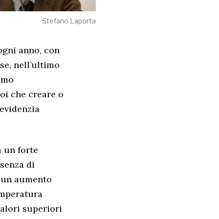
Stefano Laporta
 ogni anno, con
se, nell’ultimo
sumo
poi che creare o
 evidenzia
a un forte
senza di
he un aumento
temperatura
alori superiori