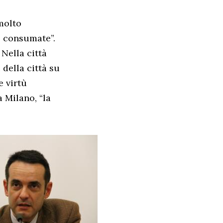
molto
o consumate”.
 Nella città
 della città su
e virtù
 Milano, “la