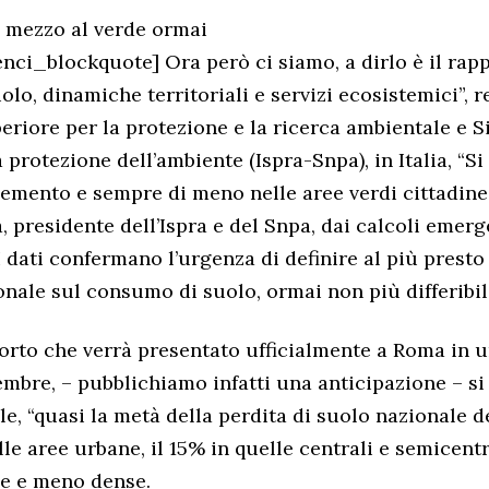
n mezzo al verde ormai
ci_blockquote] Ora però ci siamo, a dirlo è il rapp
lo, dinamiche territoriali e servizi ecosistemici”, r
uperiore per la protezione e la ricerca ambientale e 
 protezione dell’ambiente (Ispra-Snpa), in Italia, “S
cemento e sempre di meno nelle aree verdi cittadine
, presidente dell’Ispra e del Snpa, dai calcoli emerg
I dati confermano l’urgenza di definire al più presto
nale sul consumo di suolo, ormai non più differibil
pporto che verrà presentato ufficialmente a Roma in u
tembre, – pubblichiamo infatti una anticipazione – si
le, “quasi la metà della perdita di suolo nazionale 
le aree urbane, il 15% in quelle centrali e semicentr
he e meno dense.