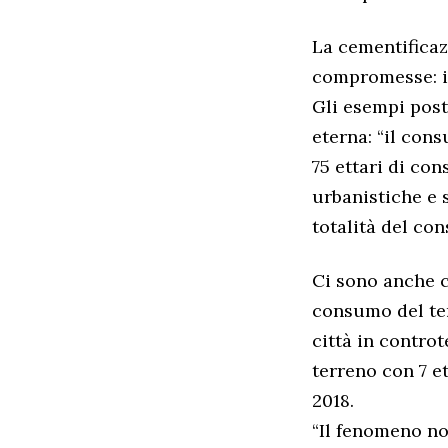
La cementificaz
compromesse: il
Gli esempi posti
eterna: “il cons
75 ettari di co
urbanistiche e 
totalità del con
Ci sono anche c
consumo del ter
città in contro
terreno con 7 et
2018.
“Il fenomeno no