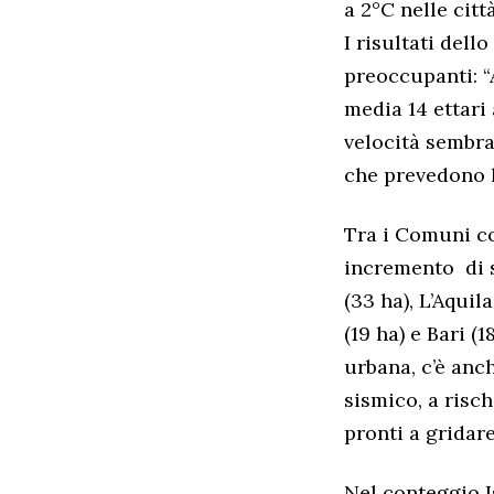
a 2°C nelle citt
I risultati dell
preoccupanti: “A
media 14 ettari 
velocità sembra
che prevedono l
Tra i Comuni co
incremento di s
(33 ha), L’Aquil
(19 ha) e Bari (
urbana, c’è anc
sismico, a risc
pronti a gridare
Nel conteggio Is