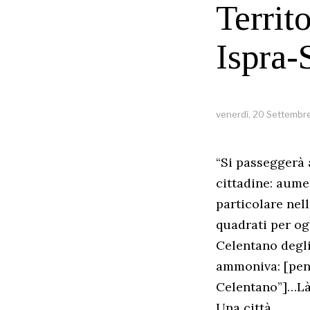
Territ
Ispra-
venerdì, 20 Settembr
“Si passeggerà 
cittadine: aumen
particolare nel
quadrati per ogn
Celentano degli
ammoniva: [pen
Celentano”]…Là 
Una città