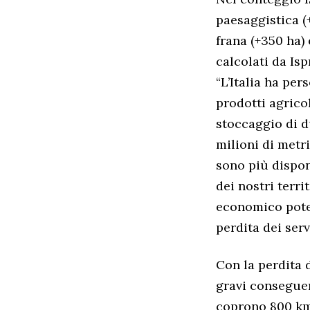
paesaggistica (+
frana (+350 ha) 
calcolati da Is
“L’Italia ha per
prodotti agricol
stoccaggio di du
milioni di metr
sono più disponi
dei nostri terr
economico poten
perdita dei serv
Con la perdita d
gravi conseguen
coprono 800 km2