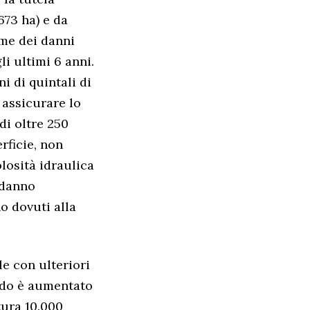
673 ha) e da
ime dei danni
i ultimi 6 anni.
i di quintali di
 assicurare lo
di oltre 250
rficie, non
olosità idraulica
 danno
o dovuti alla
le con ulteriori
rado è aumentato
tura 10.000