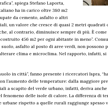
afica”, spiega Stefano Laporta,
taliano ha in carico oltre 380 m2
cupate da cemento, asfalto o altri
ciali, un valore che cresce di quasi 2 metri quadrati
che, al contrario, diminuisce sempre di più. È come 
 costruito 456 m2 per ogni abitante in meno”. Con
 suolo, asfalto al posto di aree verdi, non possono 
lterare clima e microclima. Nel rapporto, infatti, si
uolo in città”, fanno presente i ricercatori Ispra, “h
on l’aumento delle temperature: dalla maggiore pre
ciali a scapito del verde urbano, infatti, deriva anc
el fenomeno delle isole di calore. La differenza di 
ee urbane rispetto a quelle rurali raggiunge spesso v