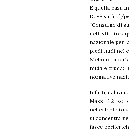
E quella casa I
Dove sarà…[/pen
“Consumo di suo
dell’Istituto s
nazionale per la
piedi nudi nel 
Stefano Laporta
nuda e cruda: “
normativo nazio
Infatti, dal ra
Maxxi il 21 set
nel calcolo tota
si concentra nel
fasce periferic