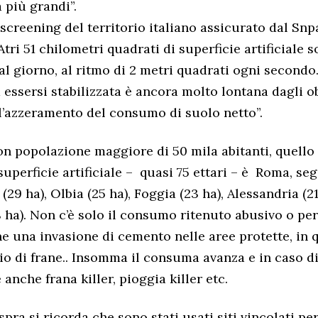
à più grandi”.
o screening del territorio italiano assicurato dal Sn
tri 51 chilometri quadrati di superficie artificiale so
al giorno, al ritmo di 2 metri quadrati ogni secondo
 essersi stabilizzata è ancora molto lontana dagli o
’azzeramento del consumo di suolo netto”.
n popolazione maggiore di 50 mila abitanti, quello
uperficie artificiale – quasi 75 ettari – è Roma, s
a (29 ha), Olbia (25 ha), Foggia (23 ha), Alessandria (2
18 ha). Non c’è solo il consumo ritenuto abusivo o pe
he una invasione di cemento nelle aree protette, in q
hio di frane.. Insomma il consuma avanza e in caso di
 anche frana killer, pioggia killer etc.
pra si ricorda che sono stati usati siti vincolati per