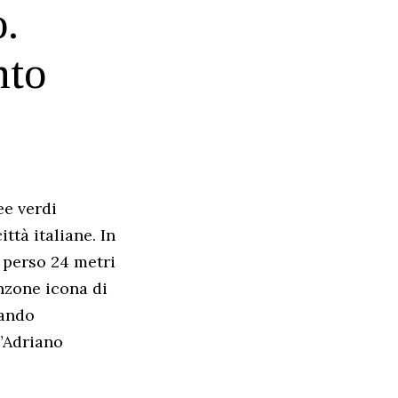
o.
nto
ee verdi
ttà italiane. In
 perso 24 metri
anzone icona di
rando
”Adriano