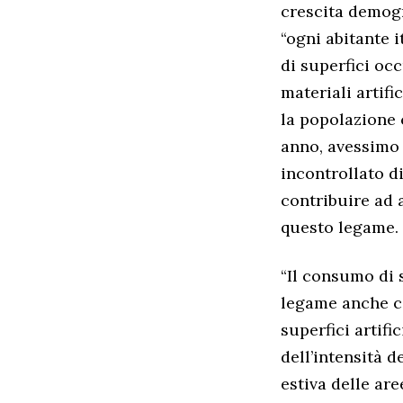
crescita demogr
“ogni abitante i
di superfici oc
materiali artifi
la popolazione 
anno, avessimo
incontrollato di
contribuire ad a
questo legame.
“Il consumo di s
legame anche c
superfici artifi
dell’intensità d
estiva delle ar