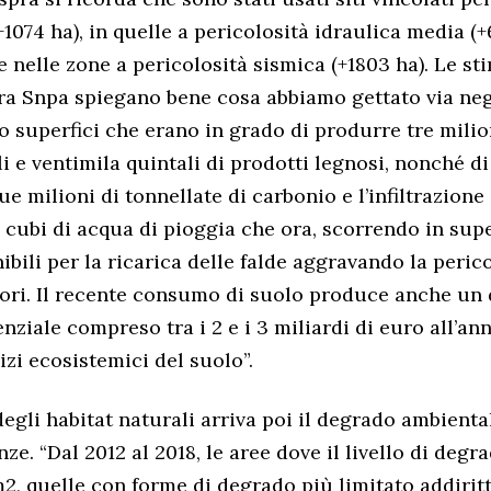
1074 ha), in quelle a pericolosità idraulica media (+
e nelle zone a pericolosità sismica (+1803 ha). Le st
pra Snpa spiegano bene cosa abbiamo gettato via negl
so superfici che erano in grado di produrre tre milion
i e ventimila quintali di prodotti legnosi, nonché di
e milioni di tonnellate di carbonio e l’infiltrazione 
i cubi di acqua di pioggia che ora, scorrendo in supe
bili per la ricarica delle falde aggravando la peric
itori. Il recente consumo di suolo produce anche un
ziale compreso tra i 2 e i 3 miliardi di euro all’ann
izi ecosistemici del suolo”.
egli habitat naturali arriva poi il degrado ambienta
ze. “Dal 2012 al 2018, le aree dove il livello di deg
, quelle con forme di degrado più limitato addirit