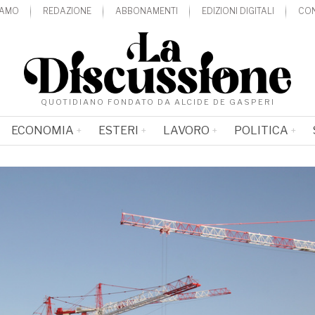
IAMO
REDAZIONE
ABBONAMENTI
EDIZIONI DIGITALI
CON
QUOTIDIANO FONDATO DA ALCIDE DE GASPERI
ECONOMIA
ESTERI
LAVORO
POLITICA