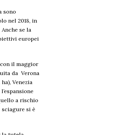
pa sono
lo nel 2018, in
. Anche se la
biettivi europei
 con il maggior
eguita da Verona
1 ha), Venezia
r l’espansione
uello a rischio
 sciagure si è
 la tutela