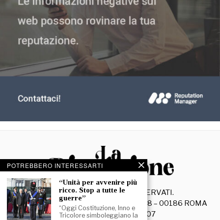
POTREBBERO INTERESSARTI
“Unità per avvenire più
ricco. Stop a tutte le
©
2026
- TUTTI I DIRITTI RISERVATI.
guerre”
La Discussione S.r.l. – Piazza Capranica, 78 – 00186 ROMA
“Oggi Costituzione, Inno e
C.F. e P. IVA 15045971007
Tricolore simboleggiano la