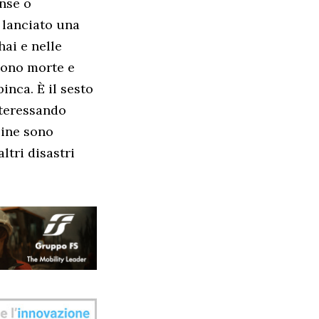
ense o
 lanciato una
hai e nelle
 sono morte e
inca. È il sesto
nteressando
pine sono
ltri disastri