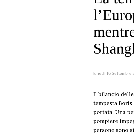
l’Euro
mentre
Shang
lunedì, 16 Settembre
Il bilancio dell
tempesta Boris 
portata. Una p
pompiere impegn
persone sono st