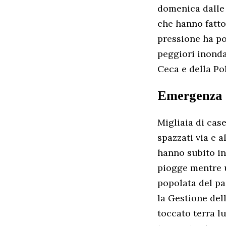
domenica dalle 
che hanno fatto 
pressione ha po
peggiori inonda
Ceca e della Po
Emergenza di
Migliaia di cas
spazzati via e 
hanno subito int
piogge mentre u
popolata del pa
la Gestione del
toccato terra l