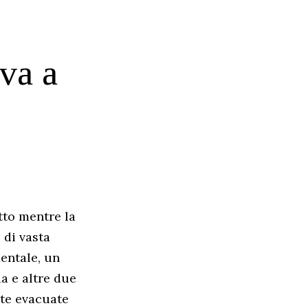
iva a
otto mentre la
 di vasta
entale, un
a e altre due
ate evacuate