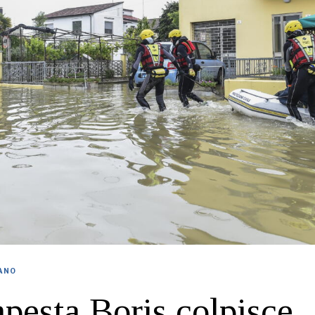
IANO
pesta Boris colpisce