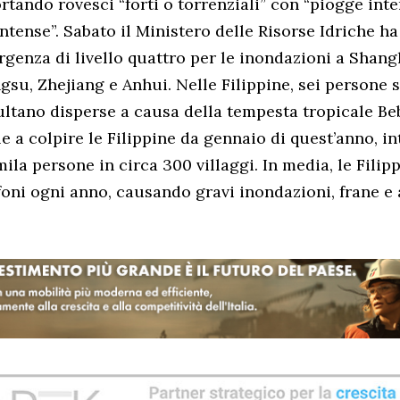
rtando rovesci “forti o torrenziali” con “piogge int
tense”. Sabato il Ministero delle Risorse Idriche ha
rgenza di livello quattro per le inondazioni a Shang
ngsu, Zhejiang e Anhui. Nelle Filippine, sei persone
ltano disperse a causa della tempesta tropicale Beb
le a colpire le Filippine da gennaio di quest’anno, i
ila persone in circa 300 villaggi. In media, le Filip
foni ogni anno, causando gravi inondazioni, frane e a