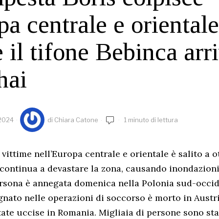
pa centrale e orientale
 il tifone Bebinca arr
hai
 2024
di
Chiara Catone
1 minuto di lettura
e vittime nell’Europa centrale e orientale è salito a 
continua a devastare la zona, causando inondazioni
ersona è annegata domenica nella Polonia sud-occid
ato nelle operazioni di soccorso è morto in Austri
ate uccise in Romania. Migliaia di persone sono st