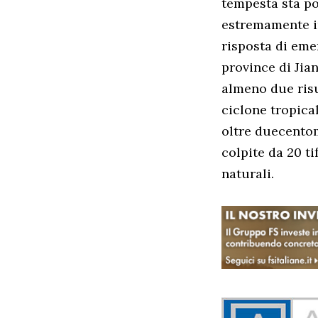
tempesta sta po
estremamente in
risposta di eme
province di Jia
almeno due risu
ciclone tropica
oltre duecentom
colpite da 20 ti
naturali.