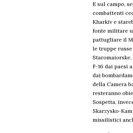
E sul campo, se
combattenti cec
Kharkiv e stare
fonte militare 
pattugliare il 
le truppe russe
Staromaiorske, 
F-16 dai paesi 
dai bombardamen
della Camera b
resteranno obiet
Sospetta, invece
Skarzysko-Kamie
missilistici anc