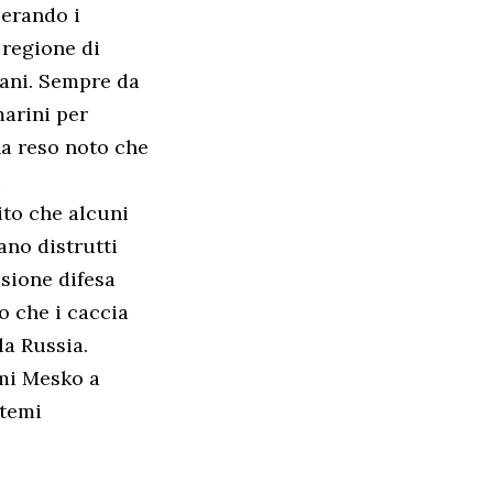
ierando i
 regione di
cani. Sempre da
marini per
ha reso noto che
i
ito che alcuni
ano distrutti
sione difesa
 che i caccia
la Russia.
rmi Mesko a
stemi