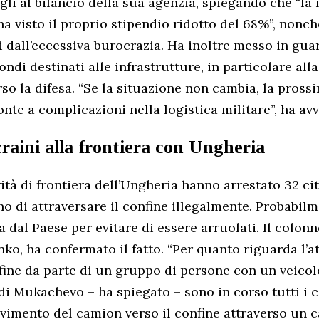
gli al bilancio della sua agenzia, spiegando che “la
a visto il proprio stipendio ridotto del 68%”, nonché
i dall’eccessiva burocrazia. Ha inoltre messo in gua
fondi destinati alle infrastrutture, in particolare all
rso la difesa. “Se la situazione non cambia, la pross
nte a complicazioni nella logistica militare”, ha avv
raini alla frontiera con Ungheria
ità di frontiera dell’Ungheria hanno arrestato 32 ci
o di attraversare il confine illegalmente. Probabil
a dal Paese per evitare di essere arruolati. Il colon
o, ha confermato il fatto. “Per quanto riguarda l’
nfine da parte di un gruppo di persone con un veicolo
i Mukachevo – ha spiegato – sono in corso tutti i c
ovimento del camion verso il confine attraverso un 