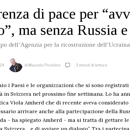
enza di pace per “avvi
o”, ma senza Russia e
apo dell’Agenzia per la ricostruzione dell’Ucraina
024
di
Maurizio Piccinino
3 minuti di lettura
o i Paesi e le organizzazioni che si sono registrati 
rà in Svizzera nel prossimo fine settimana. Lo ha an
tica Viola Amherd che di recente aveva considerato
ario arrivare anche alla partecipazione della Rus
a – ha spiegato Amherd – ma si tratta di gettare le 
 Svizzera… e di avviare un dialogo”. Tra i partecipa