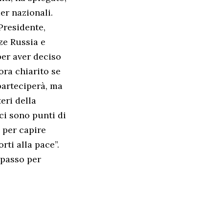
er nazionali.
Presidente,
ze Russia e
per aver deciso
ora chiarito se
 parteciperà, ma
eri della
ci sono punti di
, per capire
rti alla pace”.
 passo per