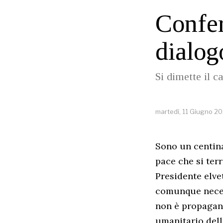
Confer
dialog
Si dimette il c
martedì, 11 Giugno 2
Sono un centinai
pace che si ter
Presidente elve
comunque necess
non è propagand
umanitario della