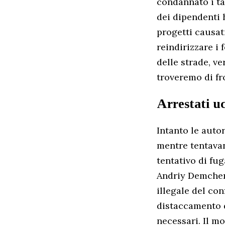
condannato i ta
dei dipendenti h
progetti causat
reindirizzare i 
delle strade, ve
troveremo di fro
Arrestati uc
Intanto le autor
mentre tentavan
tentativo di fug
Andriy Demchenk
illegale del co
distaccamento d
necessari. Il m