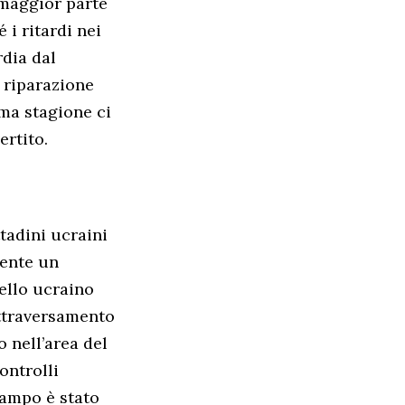
 maggior parte
 i ritardi nei
rdia dal
a riparazione
ima stagione ci
ertito.
ttadini ucraini
mente un
nello ucraino
attraversamento
 nell’area del
ontrolli
campo è stato