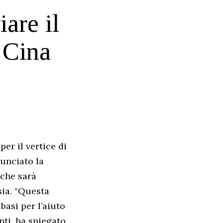
are il
 Cina
per il vertice di
nunciato la
 che sarà
sia. “Questa
basi per l’aiuto
nti, ha spiegato,