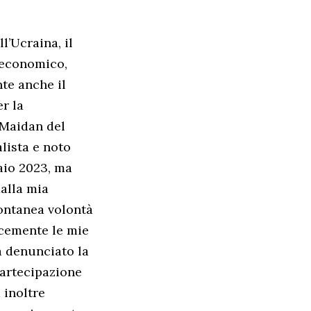
l’Ucraina, il
 economico,
nte anche il
er la
 Maidan del
alista e noto
aio 2023, ma
dalla mia
pontanea volontà
acemente le mie
a denunciato la
partecipazione
 inoltre