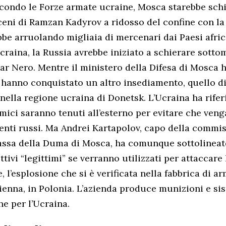
condo le Forze armate ucraine, Mosca starebbe sch
eni di Ramzan Kadyrov a ridosso del confine con la
bbe arruolando migliaia di mercenari dai Paesi afri
ucraina, la Russia avrebbe iniziato a schierare sotto
Mar Nero. Mentre il ministero della Difesa di Mosca 
 hanno conquistato un altro insediamento, quello d
nella regione ucraina di Donetsk. L’Ucraina ha rifer
amici saranno tenuti all’esterno per evitare che veng
ti russi. Ma Andrei Kartapolov, capo della commis
assa della Duma di Mosca, ha comunque sottolineato
tivi “legittimi” se verranno utilizzati per attaccare 
, l’esplosione che si è verificata nella fabbrica di a
nna, in Polonia. L’azienda produce munizioni e si
he per l’Ucraina.