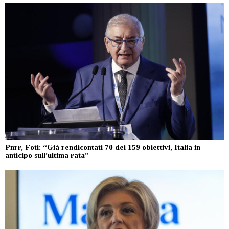
Pnrr, Foti: “Già rendicontati 70 dei 159 obiettivi, Italia in
anticipo sull’ultima rata”