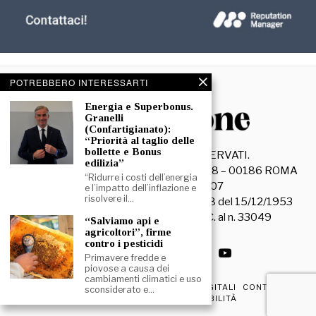
POTREBBERO INTERESSARTI
Energia e Superbonus.
Granelli
(Confartigianato):
“Priorità al taglio delle
bollette e Bonus
©
2026
- TUTTI I DIRITTI RISERVATI.
edilizia”
La Discussione S.r.l. – Piazza Capranica, 78 – 00186 ROMA
“Ridurre i costi dell’energia
C.F. e P. IVA 15045971007
e l’impatto dell’inflazione e
risolvere il…
Registrazione Tribunale di Roma n. 3628 del 15/12/1953
La società editrice è iscritta al R.O.C. al n. 33049
“Salviamo api e
agricoltori”, firme
contro i pesticidi
Primavere fredde e
piovose a causa dei
cambiamenti climatici e uso
PRIVACY & COOKIE POLICY
EDIZIONI DIGITALI
CONTATTI
sconsiderato e…
DICHIARAZIONE DI ACCESSIBILITÀ