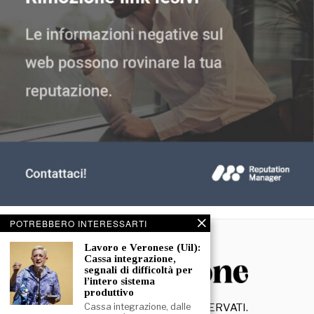
POTREBBERO INTERESSARTI
Lavoro e Veronese (Uil):
Cassa integrazione,
segnali di difficoltà per
l’intero sistema
produttivo
©
2026
- TUTTI I DIRITTI RISERVATI.
Cassa integrazione, dalle