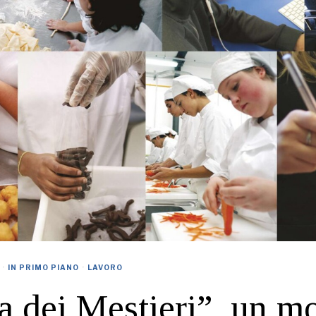
·
IN PRIMO PIANO
·
LAVORO
a dei Mestieri”, un m