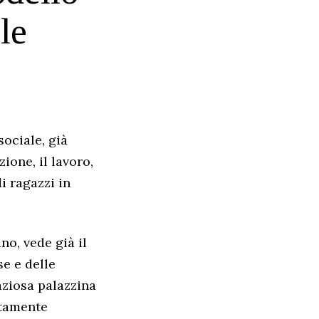
le
sociale, già
ione, il lavoro,
di ragazzi in
o, vede già il
e e delle
aziosa palazzina
itamente