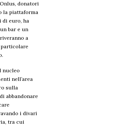
 Onlus, donatori
o la piattaforma
i di euro, ha
 un bar e un
rriveranno a
 particolare
o.
el nucleo
enti nell’area
ro sulla
e di abbandonare
care
avando i divari
ia, tra cui