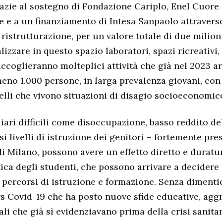
razie al sostegno di Fondazione Cariplo, Enel Cuore
de e a un finanziamento di Intesa Sanpaolo attravers
 ristrutturazione, per un valore totale di due milion
izzare in questo spazio laboratori, spazi ricreativi,
accoglieranno molteplici attività che già nel 2023 a
eno 1.000 persone, in larga prevalenza giovani, con
elli che vivono situazioni di disagio socioeconomic
liari difficili come disoccupazione, basso reddito d
si livelli di istruzione dei genitori – fortemente pres
di Milano, possono avere un effetto diretto e duratu
tica degli studenti, che possono arrivare a decider
percorsi di istruzione e formazione. Senza dimenti
s Covid-19 che ha posto nuove sfide educative, aggr
iali che già sì evidenziavano prima della crisi sanitar