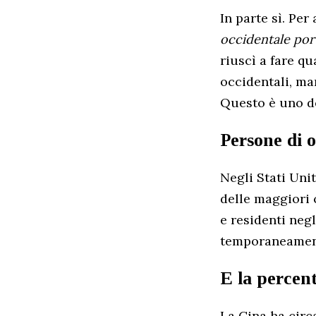
In parte sì. Per
occidentale por
riuscì a fare q
occidentali, ma
Questo è uno de
Persone di 
Negli Stati Uni
delle maggiori 
e residenti neg
temporaneament
E la percent
La Cina ha circa