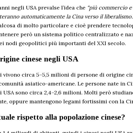
 anni negli USA prevalse l’idea che
“più commercio e 
teranno automaticamente la Cina verso il liberalismo.
ualcosa di molto particolare e cioè prendere tecnolo
ntenere però un sistema politico centralizzato e naz
i nodi geopolitici più importanti del XXI secolo.
origine cinese negli USA
ti vivono circa 5–5,5 milioni di persone di origine c
comunità asiatico-americane. Le persone nate in Ci
li USA sono circa 2,4–2,6 milioni. Molti però studian
e, oppure mantengono legami fortissimi con la Ci
uale rispetto alla popolazione cinese?
 1,4 miliardi di abitanti, quindi i cinesi negli USA 