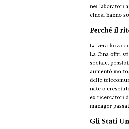
nei laboratori 
cinesi hanno st
Perché il r
La vera forza c
La Cina offrì st
sociale, possibi
aumentò molto, 
delle telecomun
nate o cresciut
ex ricercatori d
manager passat
Gli Stati U