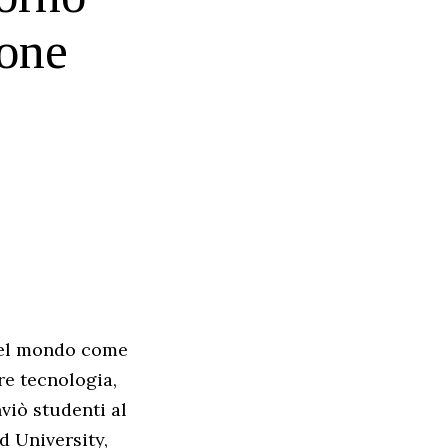
ione
 nel mondo come
re tecnologia,
nviò studenti al
d University,