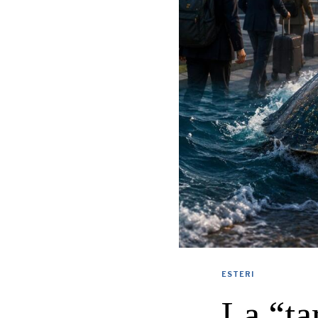
ESTERI
La “ta