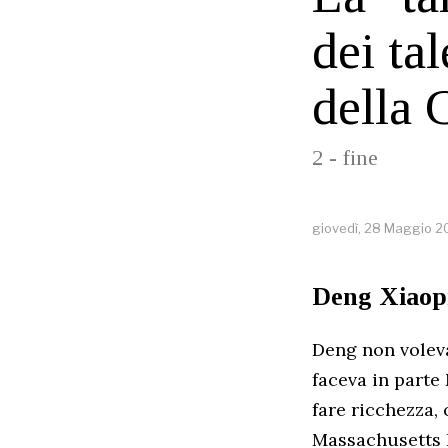
dei ta
della 
2 - fine
giovedì, 28 Maggio 
Deng Xiaopin
Deng non voleva
faceva in parte
fare ricchezza, 
Massachusetts I