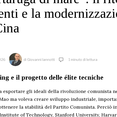
lenti e la modernizzaz
Cina
2026
di
Giovanni Iannotti
1 minuto di lettura
g e il progetto delle élite tecniche
 esportare gli ideali della rivoluzione comunista
 Mao ma voleva creare sviluppo industriale, importa
ottenere la stabilità del Partito Comunista. Perciò i
nstitute of Technology, Stanford University, Harvar