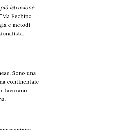
più istruzione
”
Ma Pechino
gia e metodi
ionalista.
inese. Sono una
na continentale
o, lavorano
na.
rappresentano