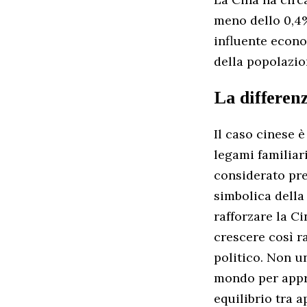
meno dello 0,4%
influente econo
della popolazio
La differenz
Il caso cinese è
legami familiar
considerato pre
simbolica della
rafforzare la C
crescere così 
politico. Non u
mondo per appre
equilibrio tra a