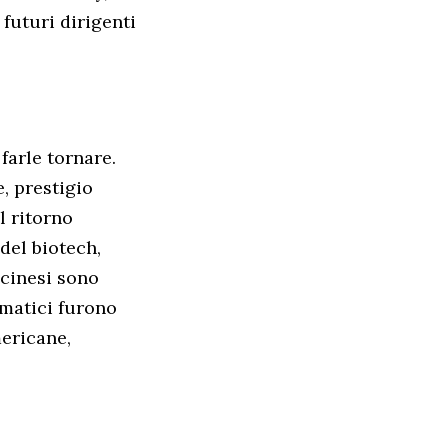
futuri dirigenti
farle tornare.
e, prestigio
l ritorno
del biotech,
 cinesi sono
ematici furono
mericane,