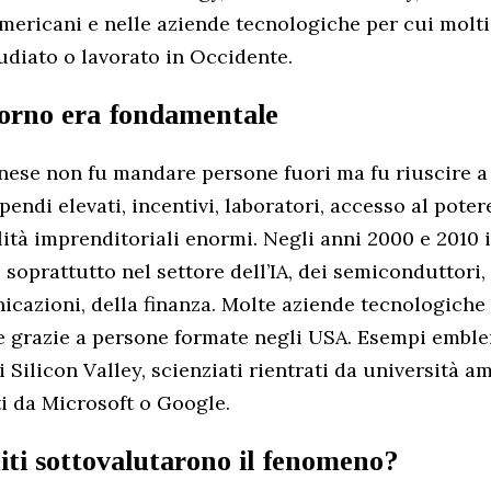
americani e nelle aziende tecnologiche per cui molti 
udiato o lavorato in Occidente.
itorno era fondamentale
inese non fu mandare persone fuori ma fu riuscire a 
ipendi elevati, incentivi, laboratori, accesso al poter
lità imprenditoriali enormi. Negli anni 2000 e 2010 i
soprattutto nel settore dell’IA, dei semiconduttori, 
icazioni, della finanza. Molte aziende tecnologiche
e grazie a persone formate negli USA. Esempi embl
i Silicon Valley, scienziati rientrati da università a
i da Microsoft o Google.
niti sottovalutarono il fenomeno?