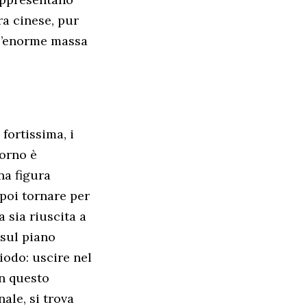
a cinese, pur
ll’enorme massa
fortissima, i
torno è
na figura
poi tornare per
 sia riuscita a
sul piano
iodo: uscire nel
In questo
ale, si trova