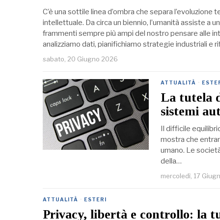
C’è una sottile linea d’ombra che separa l’evoluzione 
intellettuale. Da circa un biennio, l’umanità assiste a 
frammenti sempre più ampi del nostro pensare alle intel
analizziamo dati, pianifichiamo strategie industriali e 
sabato, 20 Giugno 2026
ATTUALITÀ
·
ESTE
La tutela d
sistemi aut
Il difficile equilib
mostra che entram
umano. Le società l
della…
mercoledì, 17 Giug
ATTUALITÀ
·
ESTERI
Privacy, libertà e controllo: la t