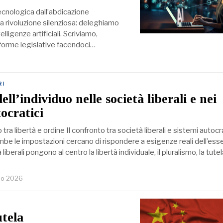
tecnologica dall’abdicazione
una rivoluzione silenziosa: deleghiamo
ligenze artificiali. Scriviamo,
riforme legislative facendoci…
RI
ell’individuo nelle società liberali e nei
ocratici
rio tra libertà e ordine Il confronto tra società liberali e sistemi autocr
be le impostazioni cercano di rispondere a esigenze reali dell’ess
iberali pongono al centro la libertà individuale, il pluralismo, la tutel
no 2026
utela