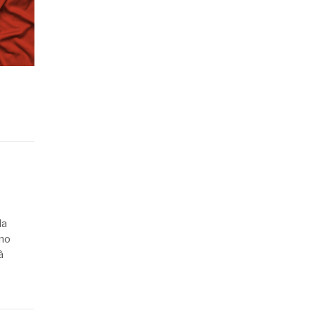
la
uno
à