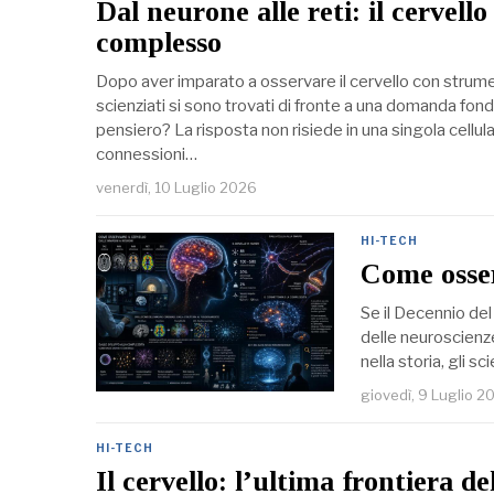
Dal neurone alle reti: il cervell
complesso
Dopo aver imparato a osservare il cervello con strumen
scienziati si sono trovati di fronte a una domanda fon
pensiero? La risposta non risiede in una singola cellul
connessioni…
venerdì, 10 Luglio 2026
HI-TECH
Come osser
Se il Decennio del
delle neuroscienze
nella storia, gli 
giovedì, 9 Luglio 2
HI-TECH
Il cervello: l’ultima frontiera d