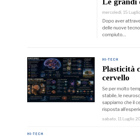
Le grandi
mercoledì, 15 Lugl
Dopo aver attraver
delle nuove tecno
compiuto…
HI-TECH
Plasticità 
cervello
Se per molto temp
stabile, le neuro
sappiamo che il c
risposta all’espe
sabato, 11 Luglio 2
HI-TECH