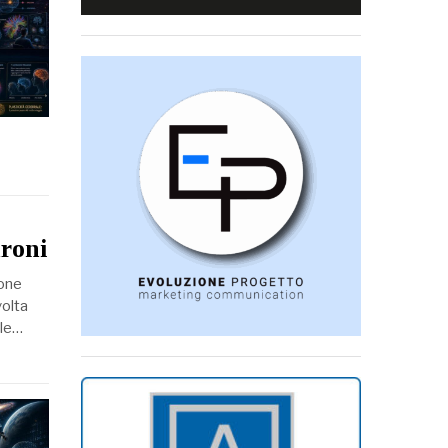
uroni
ione
volta
 le…