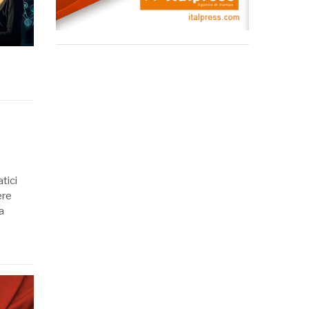
atici
ere
a