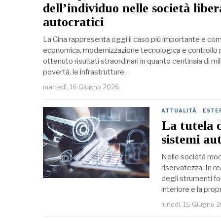
dell’individuo nelle società liber
autocratici
La Cina rappresenta oggi il caso più importante e comp
economica, modernizzazione tecnologica e controllo pol
ottenuto risultati straordinari in quanto centinaia di mi
povertà, le infrastrutture…
martedì, 16 Giugno 2026
ATTUALITÀ
·
ESTE
La tutela d
sistemi aut
Nelle società mod
riservatezza. In r
degli strumenti fo
interiore e la prop
lunedì, 15 Giugno 