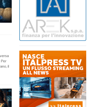
aversa
. Per
no, il