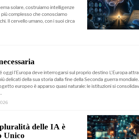
stema solare, costruiamo intelligenze
etto più complesso che conosciamo
hi. Il cervello umano, con i suoi circa
necessaria
é oggi l’Europa deve interrogarsi sul proprio destino L’Europa attr
ù delicati della sua storia dalla fine della Seconda guerra mondiale
rogetto europeo è apparso quasi naturale: le istituzioni si consolidava
…
2026
luralità delle IA è
ro Unico