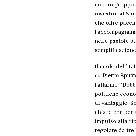
con un gruppo d
investire al Su
che offre pacch
l’accompagnamen
nelle pastoie b
semplificazione 
Il ruolo dell’It
da
Pietro Spirit
l’allarme: “Dob
politiche econo
di vantaggio. S
chiaro che per 
impulso alla ri
regolate da tre