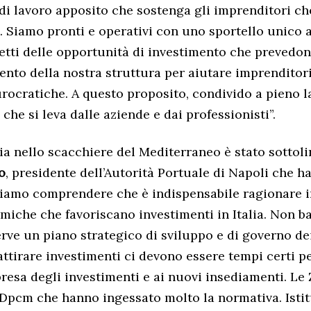
i lavoro apposito che sostenga gli imprenditori c
d. Siamo pronti e operativi con uno sportello unico
etti delle opportunità di investimento che prevedo
to della nostra struttura per aiutare imprenditori
urocratiche. A questo proposito, condivido a pieno la
che si leva dalle aziende e dai professionisti”.
alia nello scacchiere del Mediterraneo è stato sotto
o
, presidente dell’Autorità Portuale di Napoli che h
biamo comprendere che è indispensabile ragionare i
miche che favoriscano investimenti in Italia. Non bas
erve un piano strategico di sviluppo e di governo dei
attirare investimenti ci devono essere tempi certi p
presa degli investimenti e ai nuovi insediamenti. Le
 Dpcm che hanno ingessato molto la normativa. Istit