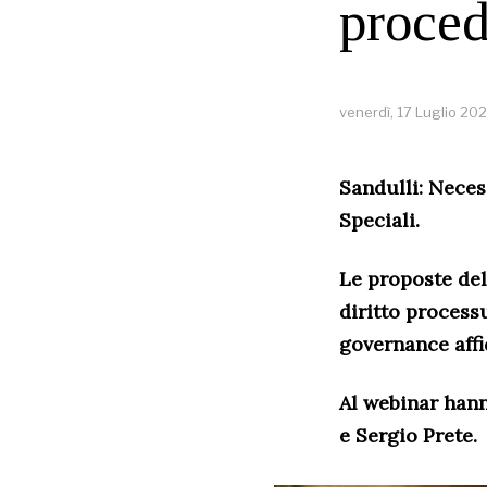
proce
venerdì, 17 Luglio 20
Sandulli: Neces
Speciali.
Le proposte del
diritto process
governance affi
Al webinar han
e
Sergio Prete.