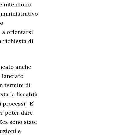
he intendono
 amministrativo
no
 a orientarsi
 richiesta di
lineato anche
a lanciato
n termini di
ta la fiscalità
 processi. E’
er poter dare
 Zes sono state
uzioni e