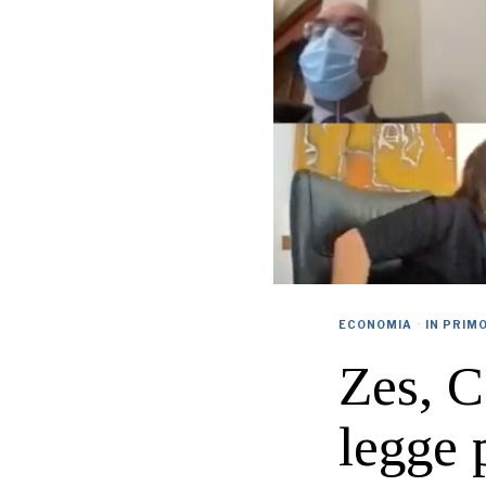
ECONOMIA
·
IN PRIM
Zes, C
legge 