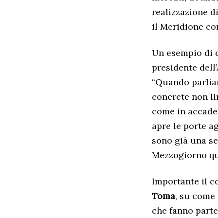
realizzazione d
il Meridione co
Un esempio di c
presidente dell
“Quando parliam
concrete non li
come in accade 
apre le porte ag
sono già una ser
Mezzogiorno qua
Importante il c
Toma
, su come 
che fanno parte