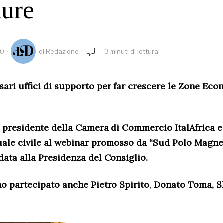
dure
20
di
Redazione
3 minuti di lettura
sari uffici di supporto per far crescere le Zone Ec
 presidente della Camera di Commercio ItalAfrica e
uale civile al webinar promosso da “Sud Polo Magnet
data alla Presidenza del Consiglio.
no partecipato anche
Pietro Spirito
,
Donato Toma,
S