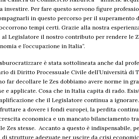
a investire. Per fare questo servono figure professi
ompagnarli in questo percorso per il superamento d
occorrono tempi certi. Grazie alla nostra esperienz
al Legislatore il nostro contributo per rendere le 
nomia e l’occupazione in Italia”.
 sburocratizzare è stata sottolineata anche dal prof
ario di Diritto Processuale Civile dell’Università di 
o far decollare le Zes dobbiamo avere norme in gra
e e applicate. Cosa che in Italia capita di rado. Esis
lificazione che il Legislatore continua a ignorare. 
sfruttare a dovere i fondi europei, la perdita continu
 crescita economica e un mancato bilanciamento tra
elle Zes stesse. Accanto a questo è indispensabile, p
i di strutture adeguate per uscire da crisi economic