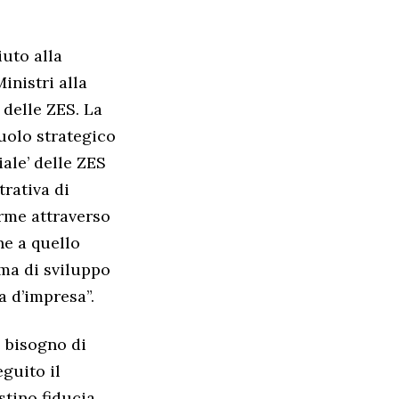
iuto alla
inistri alla
 delle ZES. La
ruolo strategico
ale’ delle ZES
trativa di
orme attraverso
he a quello
ema di sviluppo
a d’impresa”.
è bisogno di
guito il
tino fiducia