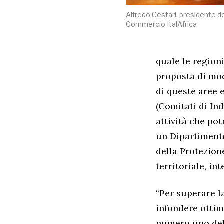
Alfredo Cestari, presidente d
Commercio ItalAfrica
quale le region
proposta di mod
di queste aree 
(Comitati di In
attività che po
un Dipartimento
della Protezion
territoriale, in
“Per superare l
infondere ottim
numero uno dell