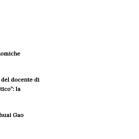
onomiche
 del docente di
ico”: la
huai Gao