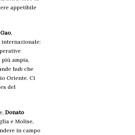
ere appetibile
 Gao
,
 internazionale:
perative
e più ampia,
rande hub che
dio Oriente.
Ci
Zes del
e,
Donato
glia e Molise,
cendere in campo