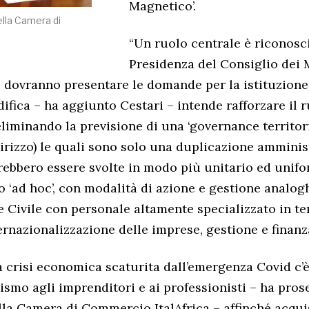
Magnetico’.
ella Camera di
“Un ruolo centrale è riconosc
Presidenza del Consiglio dei M
i dovranno presentare le domande per la istituzione
ifica – ha aggiunto Cestari – intende rafforzare il 
eliminando la previsione di una ‘governance territori
dirizzo) le quali sono solo una duplicazione amminis
trebbero essere svolte in modo più unitario ed unif
 ‘ad hoc’, con modalità di azione e gestione analog
e Civile con personale altamente specializzato in t
ternazionalizzazione delle imprese, gestione e finanz
a crisi economica scaturita dall’emergenza Covid c’
ismo agli imprenditori e ai professionisti – ha prose
a Camera di Commercio ItalAfrica – affinché acquis