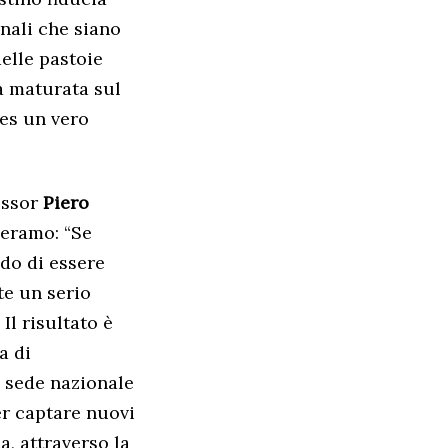
onali che siano
elle pastoie
a maturata sul
Zes un vero
essor
Piero
Teramo: “Se
do di essere
te un serio
Il risultato è
a di
 sede nazionale
er captare nuovi
a, attraverso la