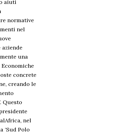
 aiuti
a
ure normative
imenti nel
nuove
e aziende
temente una
ne Economiche
poste concrete
ne, creando le
imento
”. Questo
 presidente
lAfrica, nel
a ‘Sud Polo