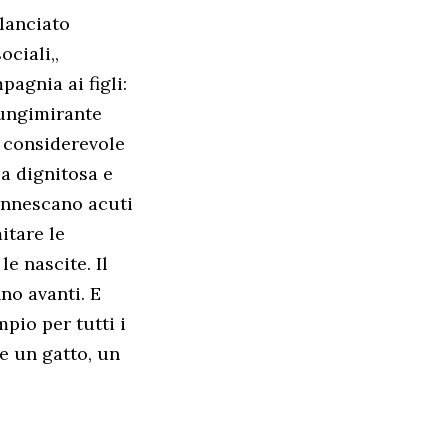
 lanciato
ciali,,
pagnia ai figli:
lungimirante
e considerevole
za dignitosa e
 innescano acuti
itare le
e nascite. Il
nno avanti. E
mpio per tutti i
re un gatto, un