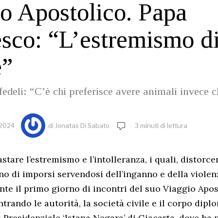
o Apostolico. Papa
sco: “L’estremismo di
e”
 fedeli: “C’è chi preferisce avere animali invece ch
 2024
di
Jonatas Di Sabato
3 minuti di lettura
tare l’estremismo e l’intolleranza, i quali, distorce
ano di imporsi servendosi dell’inganno e della violen
te il primo giorno di incontri del suo Viaggio Apos
trando le autorità, la società civile e il corpo dipl
o Presidenziale ‘Istana Negara’ di Giacarta, dove ha 