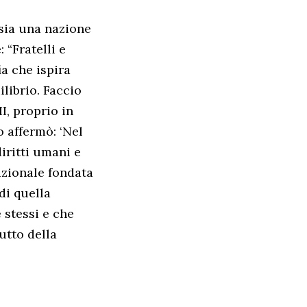
 sia una nazione
 “Fratelli e
ia che ispira
librio. Faccio
I, proprio in
o affermò: ‘Nel
diritti umani e
nazionale fondata
 di quella
 stessi e che
utto della