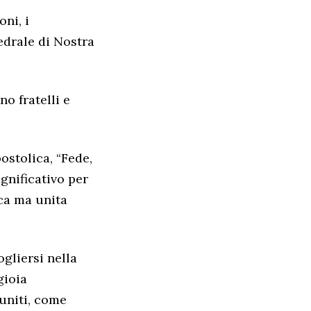
oni, i
tedrale di Nostra
no fratelli e
ostolica, “Fede,
ignificativo per
ica ma unita
ogliersi nella
gioia
 uniti, come