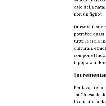
calo della natal
non un figlio”.
Durante il suo d
potrebbe quasi 
tutte le isole i
culturali, etnic
compone l’Indon
il popolo indon
Incrementar
Per favorire un
“la Chiesa desi
in questo modo i