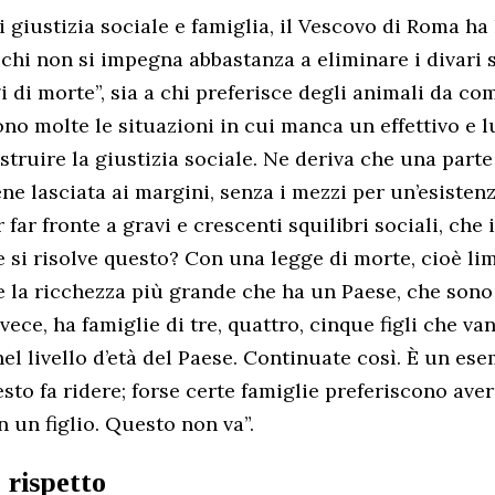
i giustizia sociale e famiglia, il Vescovo di Roma ha
chi non si impegna abbastanza a eliminare i divari so
 di morte”, sia a chi preferisce degli animali da com
sono molte le situazioni in cui manca un effettivo e 
truire la giustizia sociale. Ne deriva che una part
ne lasciata ai margini, senza i mezzi per un’esisten
 far fronte a gravi e crescenti squilibri sociali, che
e si risolve questo? Con una legge di morte, cioè lim
e la ricchezza più grande che ha un Paese, che sono l
vece, ha famiglie di tre, quattro, cinque figli che va
el livello d’età del Paese. Continuate così. È un ese
sto fa ridere; forse certe famiglie preferiscono ave
n un figlio. Questo non va”.
 rispetto