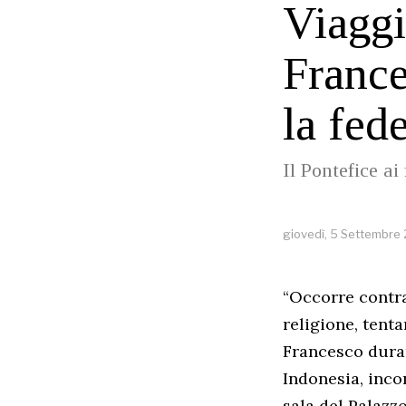
Viaggi
France
la fed
Il Pontefice ai
giovedì, 5 Settembre
“Occorre contras
religione, tent
Francesco duran
Indonesia, incon
sala del Palazz