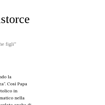
storce
e figli”
ndo la
za”. Così Papa
tolico in
omatico nella
parlato anche di