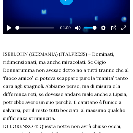
PLAY
02:00
PLAY
MUTE
SETTINGS
PIP
EN
FU
ISERLOHN (GERMANIA) (ITALPRESS) – Dominati,
ridimensionati, ma anche miracolati. Se Gigio
Donnarumma non avesse detto no a tutti tranne che al
‘fuoco amico’, ci poteva scappare pure la ‘manita’ tanto
cara agli spagnoli. Abbiamo perso, ma di misura e la
differenza reti, se dovesse andare male anche a Lipsia,
potrebbe avere un suo perchè. Il capitano è l’unico a
salvarsi, per il resto tutti bocciati, al massimo qualche
sufficienza striminzita.
DI LORENZO 4: Questa notte non avrà chiuso occhi,