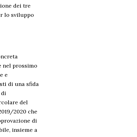
ione dei tre
er lo sviluppo
oncreta
e nel prossimo
e e
sti di una sfida
 di
rcolare del
 2019/2020 che
pprovazione di
bile, insieme a