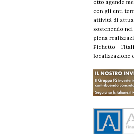
otto agende met
con gli enti ter
attività di att
sostenendo nei c
piena realizzaz
Pichetto – l’Ita
localizzazione d