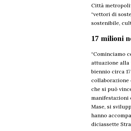
Città metropolit
“vettori di sost
sostenibile, cul
17 milioni n
“Cominciamo cos
attuazione alla
biennio circa 1
collaborazione c
che si può vince
manifestazioni 
Mase, si svilup
hanno accompagn
diciassette Stra