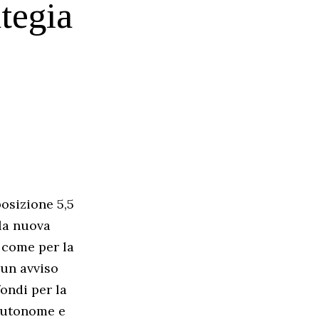
ategia
posizione 5,5
lla nuova
 come per la
 un avviso
fondi per la
 Autonome e