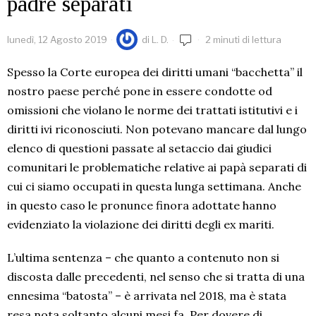
padre separati
lunedì, 12 Agosto 2019
di
L. D.
2 minuti di lettura
Spesso la Corte europea dei diritti umani “bacchetta” il
nostro paese perché pone in essere condotte od
omissioni che violano le norme dei trattati istitutivi e i
diritti ivi riconosciuti. Non potevano mancare dal lungo
elenco di questioni passate al setaccio dai giudici
comunitari le problematiche relative ai papà separati di
cui ci siamo occupati in questa lunga settimana. Anche
in questo caso le pronunce finora adottate hanno
evidenziato la violazione dei diritti degli ex mariti.
L’ultima sentenza – che quanto a contenuto non si
discosta dalle precedenti, nel senso che si tratta di una
ennesima “batosta” – è arrivata nel 2018, ma è stata
resa nota soltanto alcuni mesi fa. Per dovere di