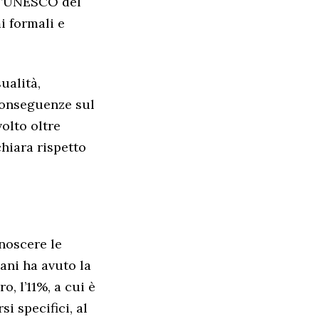
ll’UNESCO del
i formali e
ualità,
 conseguenze sul
volto oltre
chiara rispetto
onoscere le
vani ha avuto la
, l’11%, a cui è
i specifici, al