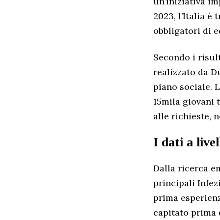
un’iniziativa i
2023, l’Italia è
obbligatori di e
Secondo i risul
realizzato da D
piano sociale. L
15mila giovani t
alle richieste, 
I dati a live
Dalla ricerca e
principali Infez
prima esperienz
capitato prima d