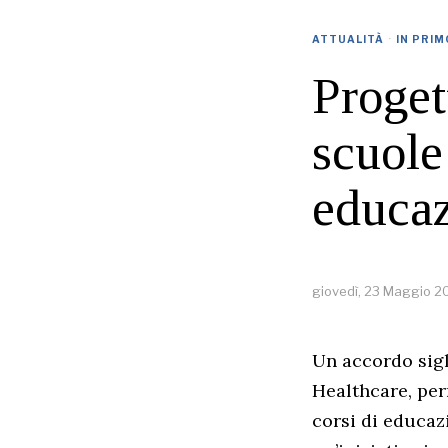
ATTUALITÀ
·
IN PRIM
Proget
scuole
educaz
giovedì, 23 Maggio 2
Un accordo sigl
Healthcare, per
corsi di educazi