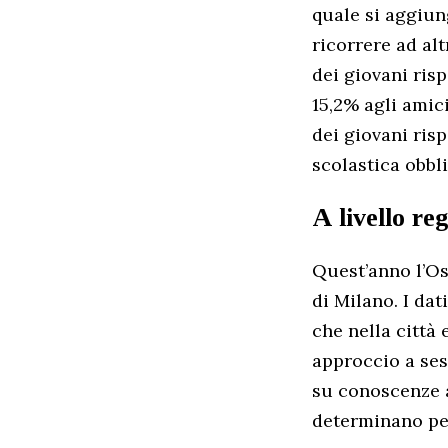
quale si aggiun
ricorrere ad alt
dei giovani risp
15,2% agli amici
dei giovani ris
scolastica obbli
A livello re
Quest’anno l’Os
di Milano. I da
che nella città
approccio a ses
su conoscenze a
determinano per