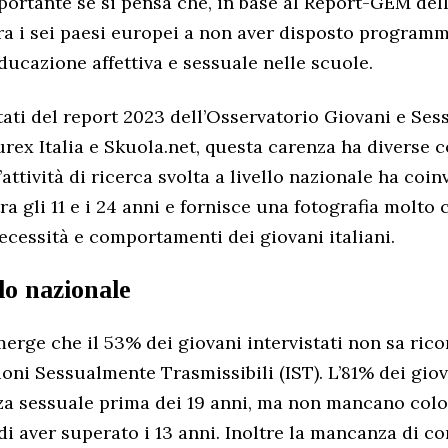
mportante se si pensa che, in base al Report-GEM de
 tra i sei paesi europei a non aver disposto programm
ducazione affettiva e sessuale nelle scuole.
tati del report 2023 dell’Osservatorio Giovani e Sess
urex Italia e Skuola.net, questa carenza ha diverse
’attività di ricerca svolta a livello nazionale ha coin
ra gli 11 e i 24 anni e fornisce una fotografia molto 
necessità e comportamenti dei giovani italiani.
llo nazionale
merge che il 53% dei giovani intervistati non sa ric
ioni Sessualmente Trasmissibili (IST). L’81% dei gio
a sessuale prima dei 19 anni, ma non mancano coloro
i aver superato i 13 anni. Inoltre la mancanza di cors