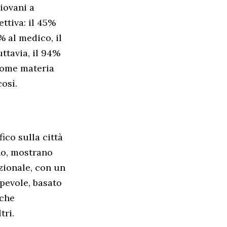
iovani a
ttiva: il 45%
5% al medico, il
uttavia, il 94%
 come materia
così.
ico sulla città
no, mostrano
zionale, con un
pevole, basato
 che
tri.