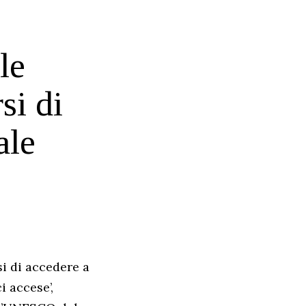
le
si di
ale
si di accedere a
i accese’,