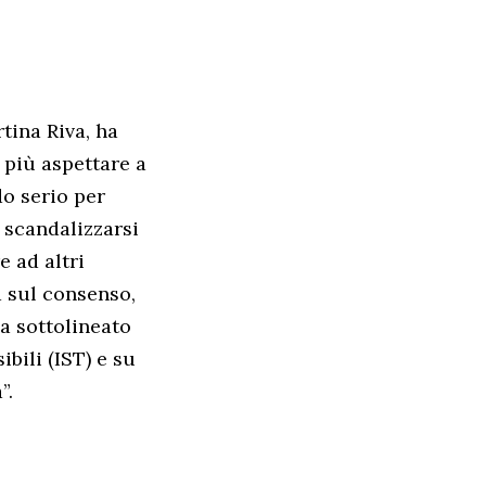
tina Riva, ha
 più aspettare a
o serio per
i scandalizzarsi
e ad altri
a sul consenso,
ha sottolineato
bili (IST) e su
”.