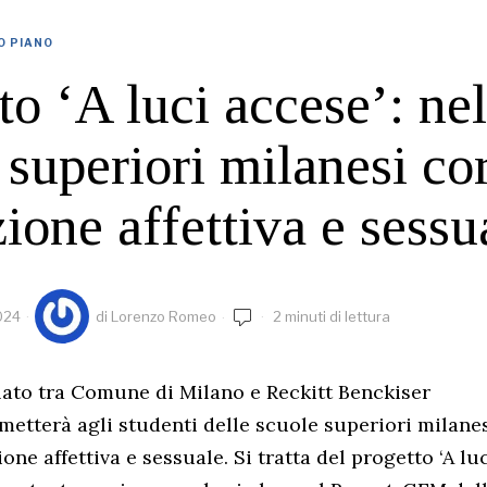
O PIANO
to ‘A luci accese’: nel
 superiori milanesi cor
ione affettiva e sessu
024
di
Lorenzo Romeo
2 minuti di lettura
ato tra Comune di Milano e Reckitt Benckiser
metterà agli studenti delle scuole superiori milane
one affettiva e sessuale. Si tratta del progetto ‘A luc