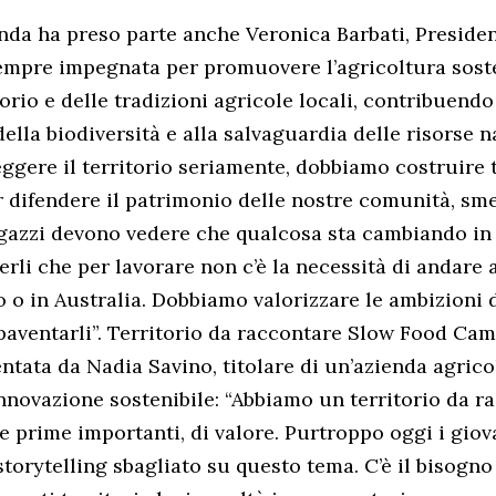
onda ha preso parte anche Veronica Barbati, Presiden
sempre impegnata per promuovere l’agricoltura soste
torio e delle tradizioni agricole locali, contribuendo
lla biodiversità e alla salvaguardia delle risorse n
leggere il territorio seriamente, dobbiamo costruire 
 difendere il patrimonio delle nostre comunità, sm
agazzi devono vedere che qualcosa sta cambiando in
rli che per lavorare non c’è la necessità di andare 
o o in Australia. Dobbiamo valorizzare le ambizioni d
paventarli”. Territorio da raccontare Slow Food Cam
ntata da Nadia Savino, titolare di un’azienda agrico
nnovazione sostenibile: “Abbiamo un territorio da r
 prime importanti, di valore. Purtroppo oggi i giov
torytelling sbagliato su questo tema. C’è il bisogno