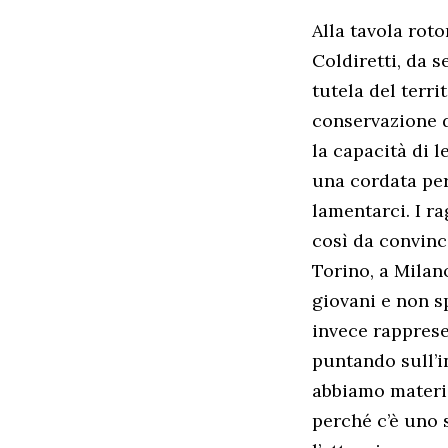
Alla tavola rot
Coldiretti, da 
tutela del terri
conservazione de
la capacità di 
una cordata per
lamentarci. I r
così da convince
Torino, a Milan
giovani e non s
invece rapprese
puntando sull’i
abbiamo materie
perché c’è uno s