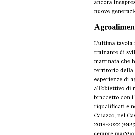
ancora inespres
nuove generazio
Agroaliment
L’ultima tavola
trainante di svi
mattinata che ha
territorio della
esperienze di a
all’obiettivo d
braccetto con l
riqualificati e
Caiazzo, nel Cas
2018-2022 (+93%
sempre maggiore