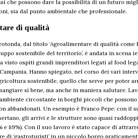
si che possono dare la possibilità di un futuro migl
ni, sia dal punto ambientale che professionale.
are di qualità
 rotonda, dal titolo ‘Agroalimentare di qualità come 
luppo sostenibile del territorio’, è andata in scena ie
 visto ospiti grandi imprenditori legati al food lega
 Campania. Hanno spiegato, nel corso dei vari interv
gricoltura sostenibile, quello che serve per poter ar
i mangiare sì bene, ma anche in maniera salutare. La
’ambiente circostante in borghi piccoli che possono
 non abbandonati. Un esempio è Franco Pepe: con il s
ertano, gli arrivi e le strutture sono quasi raddopp
 e 89%). Con il suo lavoro è stato capace di attrar
 di ‘gastroturisti’ in un piccolo borgo praticamen