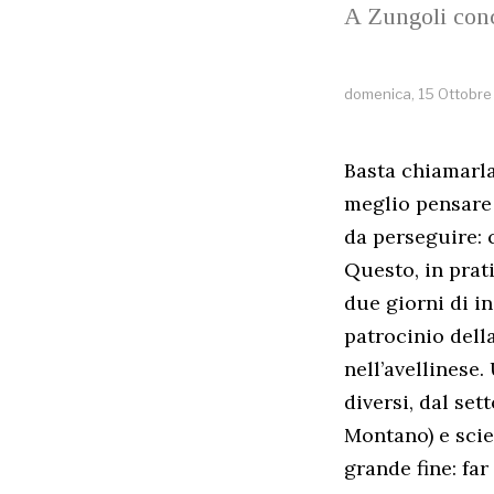
A Zungoli conc
domenica, 15 Ottobre
Basta chiamarla 
meglio pensare a
da perseguire: 
Questo, in prati
due giorni di in
patrocinio della
nell’avellinese
diversi, dal se
Montano) e scien
grande fine: far