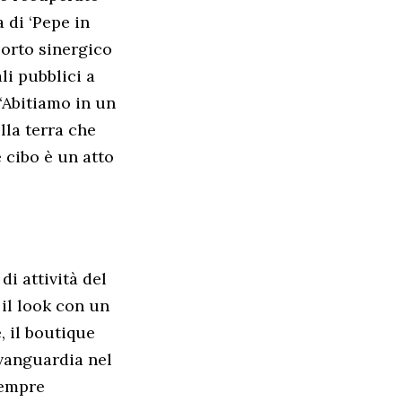
a di ‘Pepe in
porto sinergico
li pubblici a
“Abitiamo in un
lla terra che
e cibo è un atto
di attività del
il look con un
, il boutique
avanguardia nel
sempre