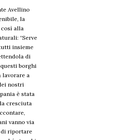
te Avellino
nibile, la
 così alla
aturali: “Serve
tutti insieme
ettendola di
 questi borghi
a lavorare a
ei nostri
pania è stata
la cresciuta
accontare,
ani vanno via
 di riportare