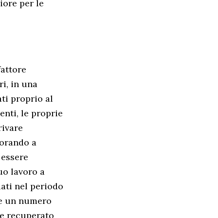
iore per le
fattore
ri, in una
ti proprio al
enti, le proprie
rivare
vorando a
 essere
uo lavoro a
iati nel periodo
re un numero
te recuperato