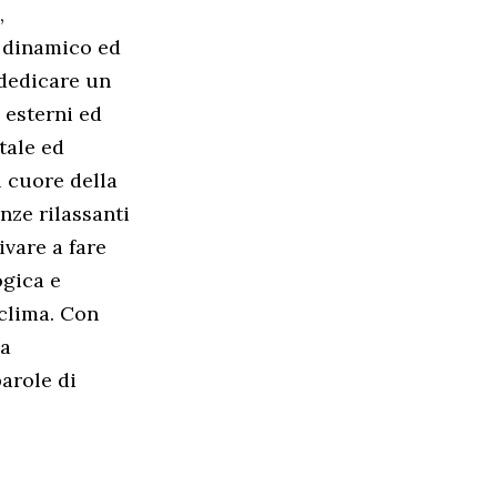
,
, dinamico ed
 dedicare un
 esterni ed
tale ed
l cuore della
enze rilassanti
ivare a fare
ogica e
 clima. Con
va
arole di