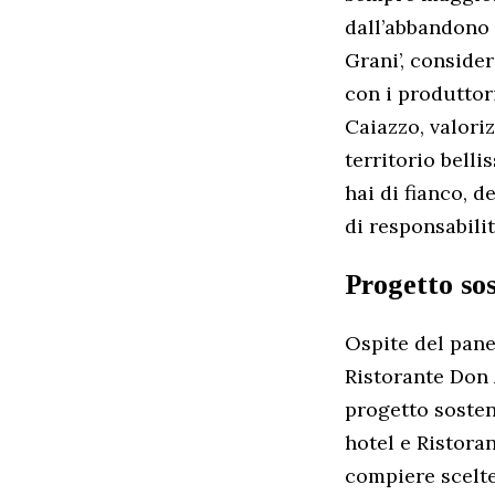
dall’abbandono g
Grani’, conside
con i produttor
Caiazzo, valori
territorio bell
hai di fianco, d
di responsabilit
Progetto sos
Ospite del panel
Ristorante Don 
progetto sosten
hotel e Ristora
compiere scelte