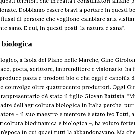
 questi territori che in realtà i consumatori amano 
ionate. Dobbiamo essere bravi a portare in questi bo
 flussi di persone che vogliono cambiare aria visit
e sano. E qui, in questi posti, la natura è sana”.
 biologica
ologico, a Isola del Piano nelle Marche, Gino Girolo
aco, poeta, scrittore, imprenditore e visionario, ha 
produce pasta e prodotti bio e che oggi è capofila d
e coinvolge oltre quattrocento produttori. Oggi Gin
 rappresentarlo c’è stato il figlio Giovan Battista: “
padre dell’agricoltura biologica in Italia perché, p
reatore – il suo maestro e mentore è stato Ivo Totti,
gricoltura biodinamica e biologica –, ha voluto fort
un’epoca in cui quasi tutti la abbandonavano. Ma che