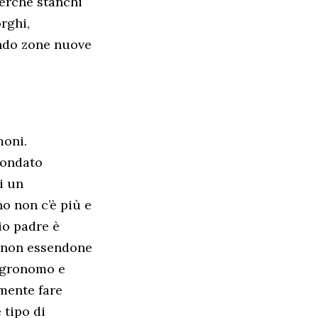
perché stanchi
rghi,
ando zone nuove
moni.
fondato
i un
o non c’è più e
Mio padre è
ur non essendone
 agronomo e
emente fare
 tipo di