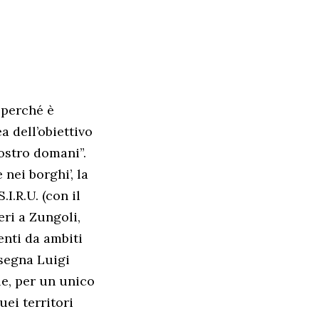
 “perché è
a dell’obiettivo
nostro domani”.
 nei borghi’, la
I.R.U. (con il
eri a Zungoli,
enti da ambiti
ssegna Luigi
le, per un unico
uei territori