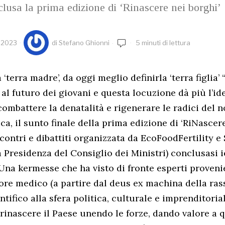
lusa la prima edizione di ‘Rinascere nei borghi’
 2023
di
Stefano Ghionni
5 minuti di lettura
‘terra madre’, da oggi meglio definirla ‘terra figlia’
l futuro dei giovani e questa locuzione dà più l’ide
combattere la denatalità e rigenerare le radici del 
ca, il sunto finale della prima edizione di ‘RiNascere
contri e dibattiti organizzata da EcoFoodFertility e S.
 Presidenza del Consiglio dei Ministri) conclusasi i
. Una kermesse che ha visto di fronte esperti proveni
ttore medico (a partire dal deus ex machina della ra
tifico alla sfera politica, culturale e imprenditoria
 rinascere il Paese unendo le forze, dando valore a q