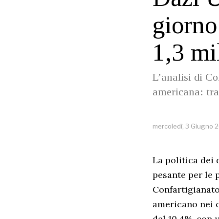
giorno
1,3 mi
L’analisi di Co
americana: tra
mercoledì, 3 Giugno 
La politica dei
pesante per le 
Confartigianato
americano nei c
del 10,4%, con u