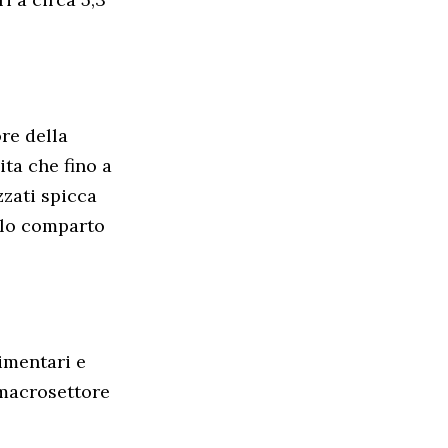
ore della
ta che fino a
zzati spicca
solo comparto
limentari e
 macrosettore