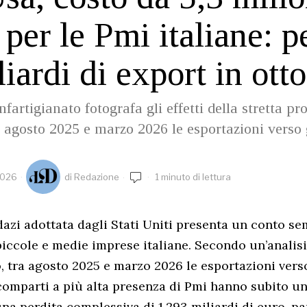
 per le Pmi italiane: p
liardi di export in ott
nfartigianato fotografa gli effetti della stretta pr
 agosto 2025 e marzo 2026 le esportazioni verso g
2026
di
Redazione
1 minuto di lettura
 dazi adottata dagli Stati Uniti presenta un conto s
piccole e medie imprese italiane. Secondo un’analisi
, tra agosto 2025 e marzo 2026 le esportazioni vers
omparti a più alta presenza di Pmi hanno subito u
na perdita complessiva di 1,293 miliardi di euro, par