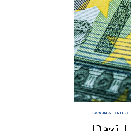
ECONOMIA
·
ESTERI
Dazi U