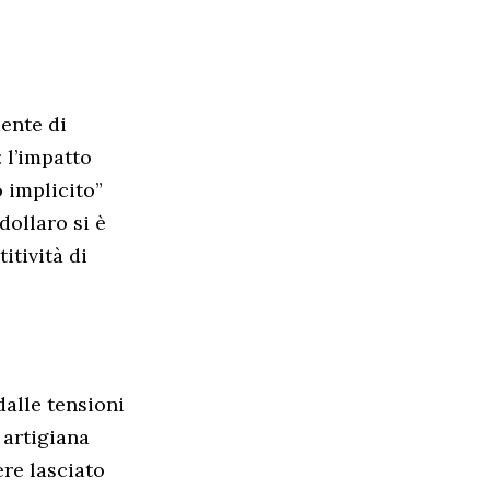
dente di
 l’impatto
 implicito”
dollaro si è
itività di
dalle tensioni
 artigiana
ere lasciato