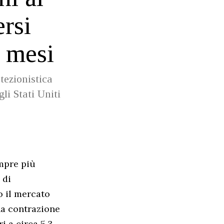
ersi
o mesi
otezionistica
li Stati Uniti
empre più
 di
o il mercato
na contrazione
i a circa 5,3