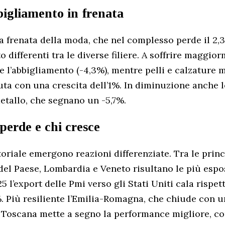
bigliamento in frenata
a frenata della moda, che nel complesso perde il 2,3
differenti tra le diverse filiere. A soffrire maggior
) e l’abbigliamento (-4,3%), mentre pelli e calzature
uta con una crescita dell’1%. In diminuzione anche l
metallo, che segnano un -5,7%.
perde e chi cresce
toriale emergono reazioni differenziate. Tra le princ
del Paese, Lombardia e Veneto risultano le più espost
25 l’export delle Pmi verso gli Stati Uniti cala rispe
%. Più resiliente l’Emilia-Romagna, che chiude con u
 Toscana mette a segno la performance migliore, c