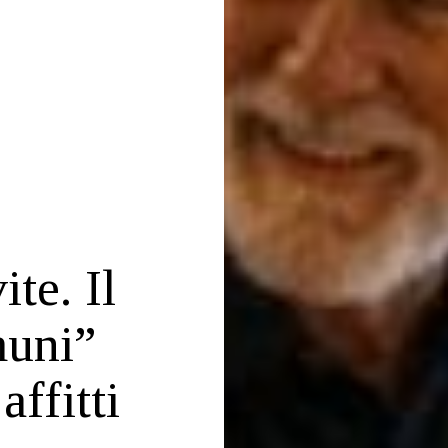
te. Il
muni”
affitti