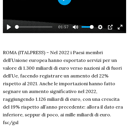
PLAY
01:57
PLAY
MUTE
SETTINGS
PIP
EN
FU
ROMA (ITALPRESS) – Nel 2022 i Paesi membri
dell’Unione europea hanno esportato servizi per un
valore di 1.300 miliardi di euro verso nazioni al di fuori
dell’Ue, facendo registrare un aumento del 22%
rispetto al 2021. Anche le importazioni hanno fatto
segnare un aumento significativo nel 2022,
raggiungendo 1.126 miliardi di euro, con una crescita
del 19% rispetto all’anno precedente: allora il dato era
inferiore, seppur di poco, ai mille miliardi di euro.
fsc/gsl