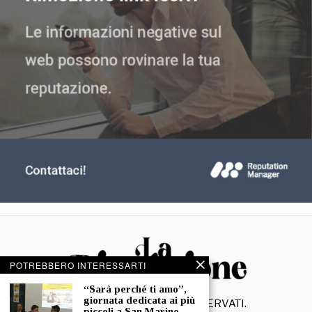
POTREBBERO INTERESSARTI
“Sarà perché ti amo”,
giornata dedicata ai più
©
2026
- TUTTI I DIRITTI RISERVATI.
piccoli a San Marino