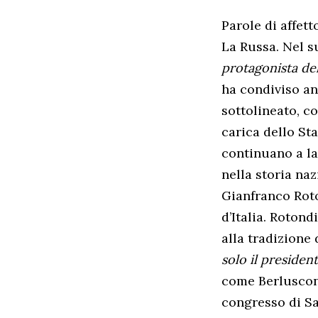
Parole di affet
La Russa. Nel 
protagonista del
ha condiviso an
sottolineato, c
carica dello Sta
continuano a la
nella storia na
Gianfranco Roto
d’Italia. Roton
alla tradizione
solo il presiden
come Berlusconi
congresso di Sa