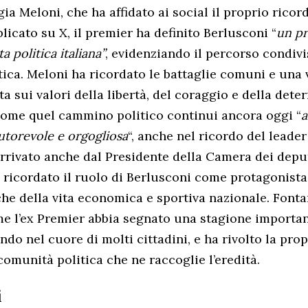
ia Meloni, che ha affidato ai social il proprio ricor
icato su X, il premier ha definito Berlusconi “
un pr
ta politica italiana”
, evidenziando il percorso condiv
itica. Meloni ha ricordato le battaglie comuni e una 
ata sui valori della libertà, del coraggio e della det
come quel cammino politico continui ancora oggi “
a
 autorevole e orgogliosa
“, anche nel ricordo del leader 
rrivato anche dal Presidente della Camera dei depu
 ricordato il ruolo di Berlusconi come protagonista
che della vita economica e sportiva nazionale. Font
e l’ex Premier abbia segnato una stagione importan
ndo nel cuore di molti cittadini, e ha rivolto la prop
 comunità politica che ne raccoglie l’eredità.
i