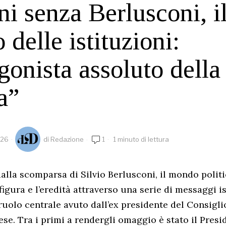
ni senza Berlusconi, i
 delle istituzioni:
gonista assoluto della 
a”
026
di
Redazione
1
1 minuto di lettura
 dalla scomparsa di Silvio Berlusconi, il mondo polit
figura e l’eredità attraverso una serie di messaggi i
ruolo centrale avuto dall’ex presidente del Consiglio
ese. Tra i primi a rendergli omaggio è stato il Presi