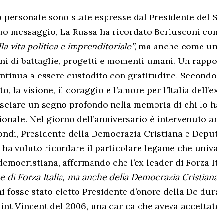
to personale sono state espresse dal Presidente del 
suo messaggio, La Russa ha ricordato Berlusconi c
la vita politica e imprenditoriale”
, ma anche come un
ni di battaglie, progetti e momenti umani. Un rappo
ontinua a essere custodito con gratitudine. Secondo
to, la visione, il coraggio e l’amore per l’Italia dell’
sciare un segno profondo nella memoria di chi lo h
zionale. Nel giorno dell’anniversario è intervenuto 
ndi, Presidente della Democrazia Cristiana e Deputa
di ha voluto ricordare il particolare legame che univ
 democristiana, affermando che l’ex leader di Forza I
te di Forza Italia, ma anche della Democrazia Cristian
 fosse stato eletto Presidente d’onore della Dc dura
int Vincent del 2006, una carica che aveva accettat