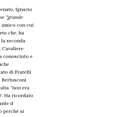
Senato, Ignazio
ome
“grande
 amico con cui
rto che, ha
 la seconda
ex Cavaliere
a conosciuto e
anche
to di Fratelli
a Berlusconi
talia
“non era
a
“. Ha ricordato
nte il
o perché si