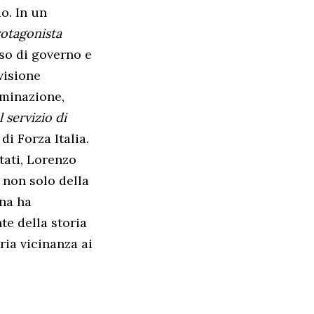
do. In un
otagonista
iso di governo e
visione
erminazione,
l servizio di
di Forza Italia.
tati, Lorenzo
 non solo della
ana ha
te della storia
ria vicinanza ai