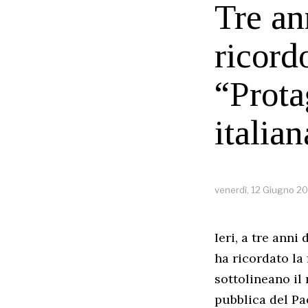
Tre an
ricordo
“Prota
italian
venerdì, 12 Giugno 2
Ieri, a tre anni
ha ricordato la 
sottolineano il 
pubblica del Pa