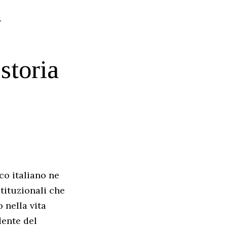
l
storia
ico italiano ne
stituzionali che
 nella vita
dente del