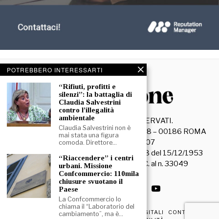
POTREBBERO INTERESSARTI
“Rifiuti, profitti e
silenzi”: la battaglia di
Claudia Salvestrini
contro l’illegalità
ambientale
©
2026
- TUTTI I DIRITTI RISERVATI.
Claudia Salvestrini non è
La Discussione S.r.l. – Piazza Capranica, 78 – 00186 ROMA
mai stata una figura
C.F. e P. IVA 15045971007
comoda. Direttore…
Registrazione Tribunale di Roma n. 3628 del 15/12/1953
“Riaccendere” i centri
La società editrice è iscritta al R.O.C. al n. 33049
urbani. Missione
Confcommercio: 110mila
chiusure svuotano il
Paese
La Confcommercio lo
chiama il “Laboratorio del
PRIVACY & COOKIE POLICY
EDIZIONI DIGITALI
CONTATTI
cambiamento”, ma è…