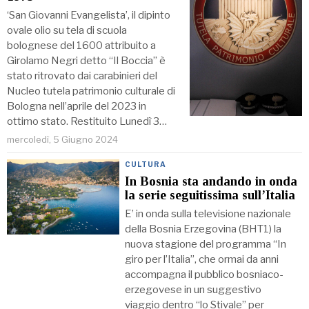
‘San Giovanni Evangelista’, il dipinto
ovale olio su tela di scuola
bolognese del 1600 attribuito a
Girolamo Negri detto “Il Boccia” è
stato ritrovato dai carabinieri del
Nucleo tutela patrimonio culturale di
Bologna nell’aprile del 2023 in
ottimo stato. Restituito Lunedì 3…
mercoledì, 5 Giugno 2024
CULTURA
In Bosnia sta andando in onda
la serie seguitissima sull’Italia
E’ in onda sulla televisione nazionale
della Bosnia Erzegovina (BHT1) la
nuova stagione del programma “In
giro per l’Italia”, che ormai da anni
accompagna il pubblico bosniaco-
erzegovese in un suggestivo
viaggio dentro “lo Stivale” per