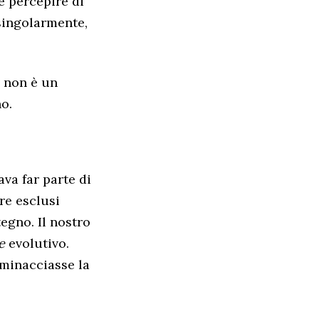
e percepire di
singolarmente,
e non è un
o.
ava far parte di
re esclusi
tegno. Il nostro
e
evolutivo.
 minacciasse la