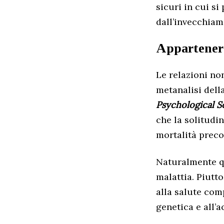
sicuri in cui si
dall’invecchiam
Appartenere
Le relazioni no
metanalisi dell
Psychological S
che la solitudi
mortalità preco
Naturalmente qu
malattia. Piutt
alla salute comp
genetica e all’a