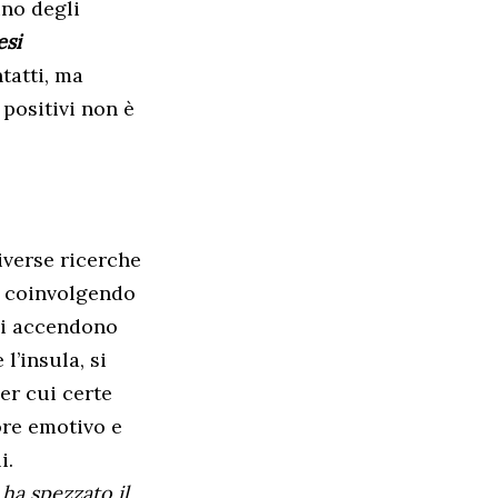
uno degli
esi
tatti, ma
 positivi non è
iverse ricerche
le coinvolgendo
 si accendono
l’insula, si
er cui certe
ore emotivo e
i.
 ha spezzato il