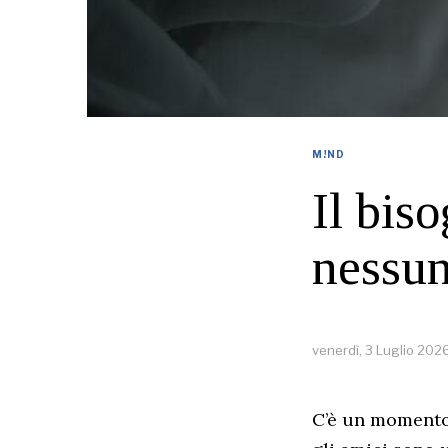
M!ND
Il bis
nessun
venerdì, 3 Luglio 202
C’è un momento 