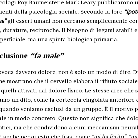
icologi Roy Baumeister e Mark Leary pubblicarono 
luenti della psicologia sociale. Secondo la loro
“ipot
za”
gli esseri umani non cercano semplicemente con
i, durature, reciproche. Il bisogno di legami stabili e
perficiale, ma una spinta biologica primaria.
clusione
“fa male”
ovoca davvero dolore, non è solo un modo di dire. D
he mostrano che il cervello elabora il rifiuto socia
a quelli attivati dal dolore fisico. Le stesse aree che
mo un dito, come la corteccia cingolata anteriore e 
quando veniamo esclusi da un gruppo. È il motivo p
le in modo concreto. Questo non significa che dol
entici, ma che condividono alcuni meccanismi neural
è anche per questo che frasi come
“mi ha ferito”
,
“mi