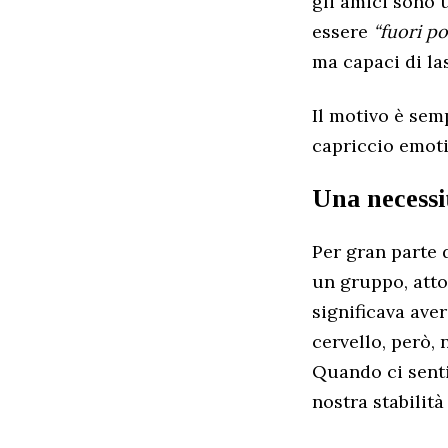
gli amici sono 
essere
“fuori po
ma capaci di la
Il motivo è sem
capriccio emoti
Una necessit
Per gran parte d
un gruppo, atto
significava aver
cervello, però,
Quando ci senti
nostra stabilità