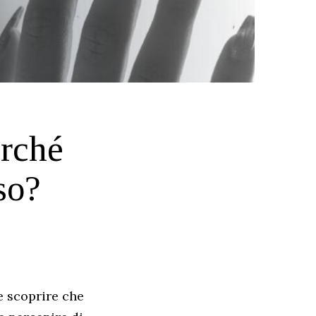
erché
so?
e scoprire che