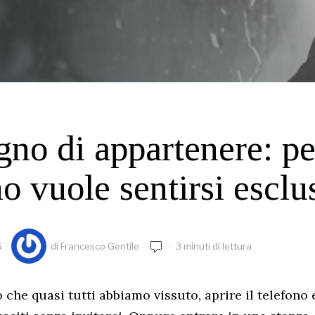
ogno di appartenere: p
o vuole sentirsi esclu
6
di
Francesco Gentile
3 minuti di lettura
che quasi tutti abbiamo vissuto, aprire il telefono 