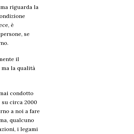
tema riguarda la
condizione
ece, è
 persone, se
rno.
mente il
 ma la qualità
 mai condotto
o su circa 2000
rno a noi a fare
mma, qualcuno
azioni, i legami