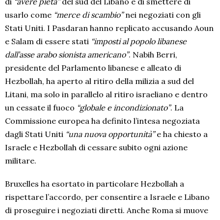
di
“avere pietà”
del sud del Libano e di smettere di
usarlo come
“merce di scambio”
nei negoziati con gli
Stati Uniti. I Pasdaran hanno replicato accusando Aoun
e Salam di essere stati
“imposti al popolo libanese
dall’asse arabo sionista americano”
. Nabih Berri,
presidente del Parlamento libanese e alleato di
Hezbollah, ha aperto al ritiro della milizia a sud del
Litani, ma solo in parallelo al ritiro israeliano e dentro
un cessate il fuoco
“globale e incondizionato”
. La
Commissione europea ha definito l’intesa negoziata
dagli Stati Uniti
“una nuova opportunità”
e ha chiesto a
Israele e Hezbollah di cessare subito ogni azione
militare.
Bruxelles ha esortato in particolare Hezbollah a
rispettare l’accordo, per consentire a Israele e Libano
di proseguire i negoziati diretti. Anche Roma si muove