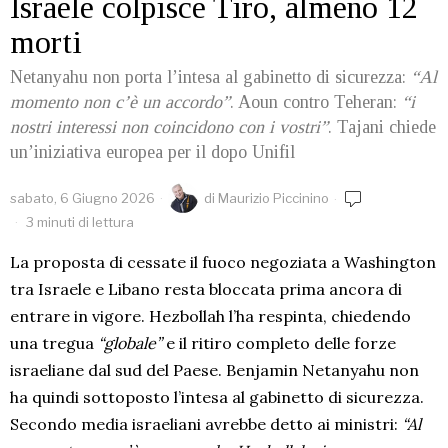
Israele colpisce Tiro, almeno 12
morti
Netanyahu non porta l’intesa al gabinetto di sicurezza:
“Al
momento non c’è un accordo”
. Aoun contro Teheran:
“i
nostri interessi non coincidono con i vostri”
. Tajani chiede
un’iniziativa europea per il dopo Unifil
sabato, 6 Giugno 2026
di
Maurizio Piccinino
3 minuti di lettura
La proposta di cessate il fuoco negoziata a Washington
tra Israele e Libano resta bloccata prima ancora di
entrare in vigore. Hezbollah l’ha respinta, chiedendo
una tregua
“globale”
e il ritiro completo delle forze
israeliane dal sud del Paese. Benjamin Netanyahu non
ha quindi sottoposto l’intesa al gabinetto di sicurezza.
Secondo media israeliani avrebbe detto ai ministri:
“Al