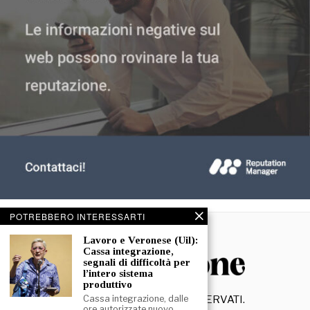
POTREBBERO INTERESSARTI
Lavoro e Veronese (Uil):
Cassa integrazione,
segnali di difficoltà per
l’intero sistema
produttivo
©
2026
- TUTTI I DIRITTI RISERVATI.
Cassa integrazione, dalle
ore autorizzate nuovo