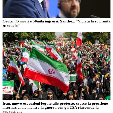
Ceuta, 43 morti e 50mila ingressi. Sánchez: “Violata la sovranità
spagnola”
Iran, nuove esecuzioni legate alle proteste: cresce la pressione
internazionale mentre la guerra con gli USA riaccende la
repressione