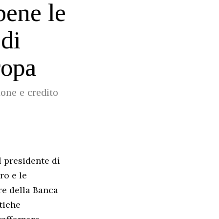
bene le
 di
ropa
one e credito
l presidente dí
ro e le
ore della Banca
itiche