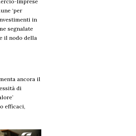
mmercio-Imprese
mune ‘per
investimenti in
rme segnalate
e il nodo della
mmenta ancora il
essità di
lore’
 efficaci,