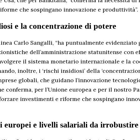
e Usa, che per Bankitalia, “conferma la necessità di 
riforme che sospingano innovazione e produttività”.
idiosi e la concentrazione di potere
olinea Carlo Sangalli, “ha puntualmente evidenziato g
zionistiche dell’amministrazione statunitense con ef
volgere il sistema monetario internazionale e la c
ando, inoltre, i ‘rischi insidiosi’ della ‘concentrazio
prese globali, che guidano l’innovazione tecnologica’
e conferma, per l’Unione europea e per il nostro Pa
fforzare investimenti e riforme che sospingano inno
 europei e livelli salariali da irrobustire