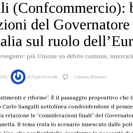
li (Confcommercio): 
zioni del Governatore
alia sul ruolo dell’Eu
erseguire: più Unione su debito comune, innovazi
2025
di
Paolo Fruncillo
1 minuto di lettura
stimenti e riforme”. È il passaggio propositivo che i
arlo Sangalli sottolinea condividendone il pensie
la relazione le “considerazioni finali” del Governat
Panetta. Il tema resta lo scenario innescato dalle pol