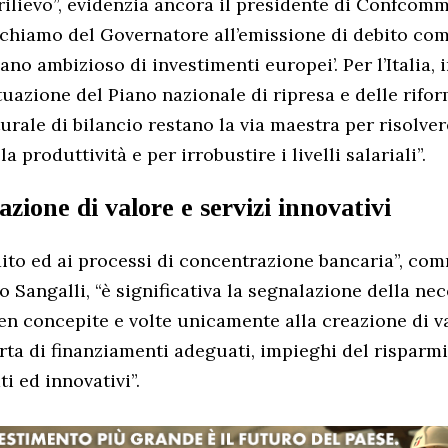
 rilievo”, evidenzia ancora il presidente di Confco
l richiamo del Governatore all’emissione di debito co
ano ambizioso di investimenti europei’. Per l’Italia, 
tuazione del Piano nazionale di ripresa e delle rifo
urale di bilancio restano la via maestra per risolver
a produttività e per irrobustire i livelli salariali”.
azione di valore e servizi innovativi
ito ed ai processi di concentrazione bancaria”, co
 Sangalli, “è significativa la segnalazione della nec
en concepite e volte unicamente alla creazione di va
erta di finanziamenti adeguati, impieghi del risparmio
ti ed innovativi”.