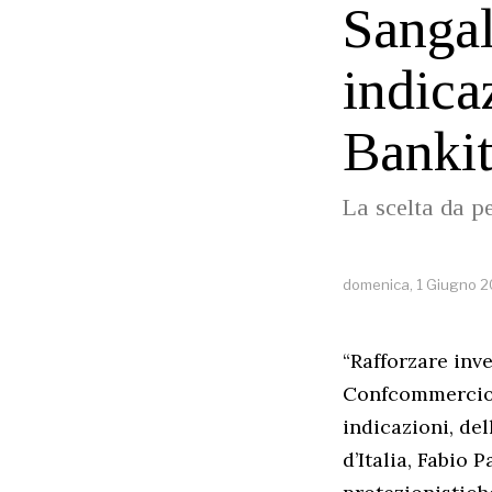
Sangal
indica
Bankit
La scelta da p
domenica, 1 Giugno 
“Rafforzare inve
Confcommercio C
indicazioni, del
d’Italia, Fabio 