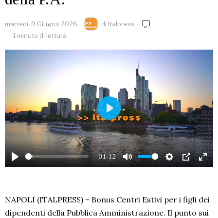
martedì, 9 Giugno 2026
di
Italpress
1 minuto di lettura
PLAY
01:12
PLAY
MUTE
SETTINGS
PIP
EN
FU
NAPOLI (ITALPRESS) – Bonus Centri Estivi per i figli dei
dipendenti della Pubblica Amministrazione. Il punto sui