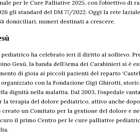
nale per le Cure Palliative 2025, con l’obiettivo di 
26 gli standard del DM 77/2022. Oggi la rete lazial
88 domiciliari, numeri destinati a crescere.
esù
ediatrico ha celebrato ieri il diritto al sollievo. P
ino Gesù, la banda dell’Arma dei Carabinieri si è es
nto di gioia ai piccoli pazienti del reparto ‘Castel
o organizzato con la Fondazione Gigi Ghirotti, stori
lla dignità nella malattia. Dal 2003, l’ospedale vant
 la terapia del dolore pediatrico, attivo anche dopo
o creato un Comitato per la gestione del dolore e ne
uro il primo Centro per le cure palliative pediatric
lia.