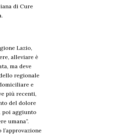
liana di Cure
a.
egione Lazio,
re, alleviare è
cata, ma deve
odello regionale
domiciliare e
ve più recenti,
nto del dolore
a poi aggiunto
ere umana”.
o l’approvazione