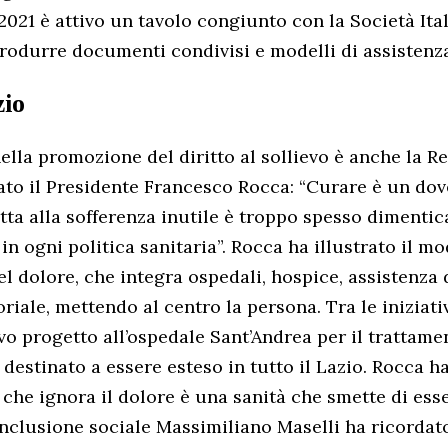
 2021 è attivo un tavolo congiunto con la Società Ita
 produrre documenti condivisi e modelli di assistenz
zio
nella promozione del diritto al sollievo è anche la R
to il Presidente Francesco Rocca: “Curare è un dove
otta alla sofferenza inutile è troppo spesso dimenti
in ogni politica sanitaria”. Rocca ha illustrato il m
el dolore, che integra ospedali, hospice, assistenza 
riale, mettendo al centro la persona. Tra le iniziati
ovo progetto all’ospedale Sant’Andrea per il trattame
 destinato a essere esteso in tutto il Lazio. Rocca h
 che ignora il dolore è una sanità che smette di ess
’Inclusione sociale Massimiliano Maselli ha ricordat