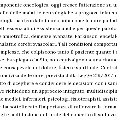
mponente oncologica, oggi cresce l’attenzione su u
ello delle malattie neurologiche a prognosi infaust
rologia ha ricordato in una nota come le cure pallia
elli essenziali di Assistenza anche per queste patolo
le amiotrofica, demenze avanzate, Parkinson, encefal
alattie cerebrovascolari. Tali condizioni comporta
mplesse, che colpiscono tanto il paziente quanto i s
ive, ha spiegato la Sin, non equivalgono a una rinun
e consapevole del dolore, fisico e spirituale. Central
condivisa delle cure, prevista dalla Legge 219/2017, 
itto di scegliere e condividere le decisioni con i sani
ive richiedono un approccio integrato, multidisciplin
 medici, infermieri, psicologi, fisioterapisti, assiste
n ha sottolineato l’importanza di rafforzare la form
gi e la diffusione culturale del concetto di sollievo