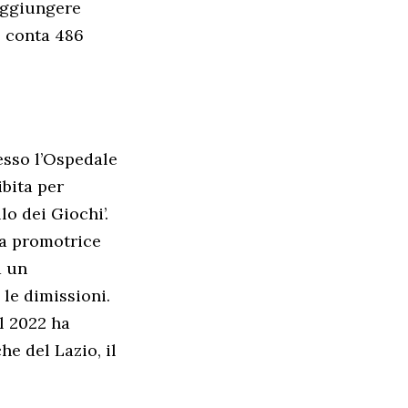
raggiungere
e conta 486
resso l’Ospedale
ibita per
lo dei Giochi’.
ca promotrice
a un
 le dimissioni.
l 2022 ha
he del Lazio, il