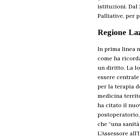
istituzioni. Dal
Palliative, per
Regione La
In prima linea 
come ha ricorda
un diritto. La l
essere centrale 
per la terapia d
medicina territo
ha citato il nu
postoperatorio,
che “una sanità
L’Assessore all