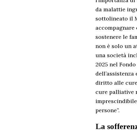
l’importanza di
da malattie ing
sottolineato il 
accompagnare co
sostenere le fa
non è solo un a
una società incl
2025 nel Fondo p
dell’assistenza 
diritto alle cur
cure palliative
imprescindibile
persone”.
La sofferen