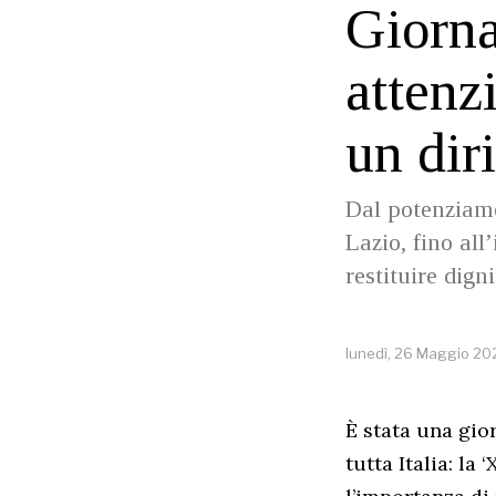
Giorna
attenz
un diri
Dal potenziamen
Lazio, fino al
restituire digni
lunedì, 26 Maggio 20
È stata una gior
tutta Italia: la