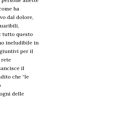
 persone affette
 come ha
evo dal dolore,
aribili,
: tutto questo
o ineludibile in
giuntivi per il
 rete
sancisce il
adito che “le
o
ogni delle