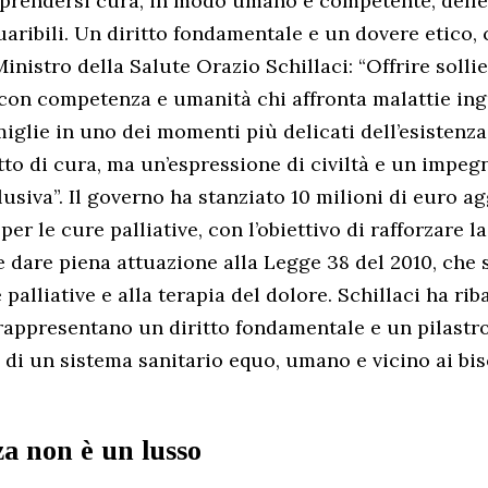
 prendersi cura, in modo umano e competente, delle
uaribili. Un diritto fondamentale e un dovere etico,
Ministro della Salute Orazio Schillaci: “Offrire solli
n competenza e umanità chi affronta malattie ingu
miglie in uno dei momenti più delicati dell’esistenza
tto di cura, ma un’espressione di civiltà e un impegn
usiva”. Il governo ha stanziato 10 milioni di euro ag
er le cure palliative, con l’obiettivo di rafforzare la
e dare piena attuazione alla Legge 38 del 2010, che 
e palliative e alla terapia del dolore. Schillaci ha rib
 rappresentano un diritto fondamentale e un pilastr
 di un sistema sanitario equo, umano e vicino ai bis
za non è un lusso