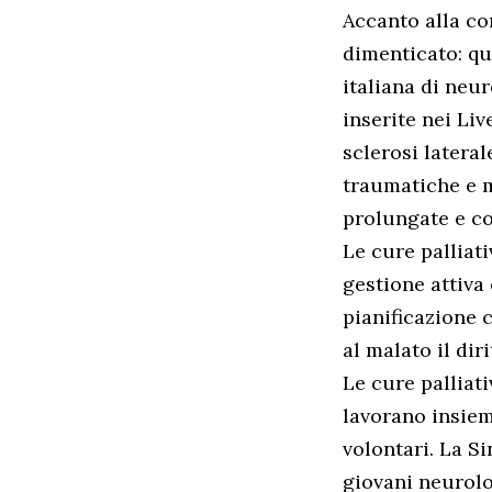
Accanto alla co
dimenticato: qu
italiana di neu
inserite nei Liv
sclerosi latera
traumatiche e m
prolungate e co
Le cure palliat
gestione attiva 
pianificazione 
al malato il dir
Le cure palliat
lavorano insieme
volontari. La Si
giovani neurolo