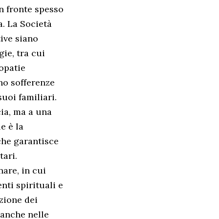
n fronte spesso
a. La Società
tive siano
gie, tra cui
opatie
no sofferenze
uoi familiari.
cia, ma a una
e è la
che garantisce
tari.
are, in cui
nti spirituali e
azione dei
 anche nelle