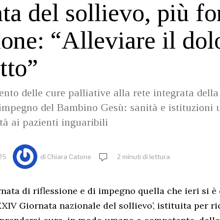
ta del sollievo, più fo
ione: “Alleviare il dol
tto”
to delle cure palliative alla rete integrata dell
l’impegno del Bambino Gesù: sanità e istituzioni 
tà ai pazienti inguaribili
25
di
Chiara Catone
2 minuti di lettura
nata di riflessione e di impegno quella che ieri si è
 ‘XXIV Giornata nazionale del sollievo’, istituita per r