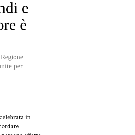
ndi e
ore è
a Regione
unite per
 celebrata in
icordare