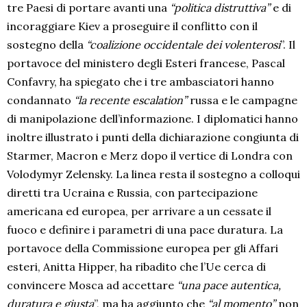
tre Paesi di portare avanti una
“politica distruttiva”
e di
incoraggiare Kiev a proseguire il conflitto con il
sostegno della
“coalizione occidentale dei volenterosi
”. Il
portavoce del ministero degli Esteri francese, Pascal
Confavry, ha spiegato che i tre ambasciatori hanno
condannato
“la recente escalation”
russa e le campagne
di manipolazione dell’informazione. I diplomatici hanno
inoltre illustrato i punti della dichiarazione congiunta di
Starmer, Macron e Merz dopo il vertice di Londra con
Volodymyr Zelensky. La linea resta il sostegno a colloqui
diretti tra Ucraina e Russia, con partecipazione
americana ed europea, per arrivare a un cessate il
fuoco e definire i parametri di una pace duratura. La
portavoce della Commissione europea per gli Affari
esteri, Anitta Hipper, ha ribadito che l’Ue cerca di
convincere Mosca ad accettare
“una pace autentica,
duratura e giusta
”, ma ha aggiunto che
“al momento”
non