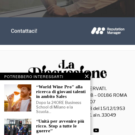
POTREBBERO INTERESSARTI
“World Wine Pro” alla
©
2026
- TUTTI I DIRITTI RISERVATI.
ricerca di giovani talenti
La Discussione S.r.l. – Piazza Capranica, 78 – 00186 ROMA
in ambito Sales
C.F. e P. IVA 15045971007
Dopo la 24ORE Business
School di Milano e la
Registrazione Tribunale di Roma n. 3628 del 15/12/1953
Scuola…
La società editrice è iscritta al R.O.C. al n. 33049
“Unità per avvenire più
ricco. Stop a tutte le
guerre”