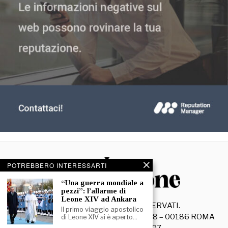
POTREBBERO INTERESSARTI
“Una guerra mondiale a
pezzi”: l’allarme di
Leone XIV ad Ankara
©
2026
- TUTTI I DIRITTI RISERVATI.
Il primo viaggio apostolico
La Discussione S.r.l. – Piazza Capranica, 78 – 00186 ROMA
di Leone XIV si è aperto…
C.F. e P. IVA 15045971007