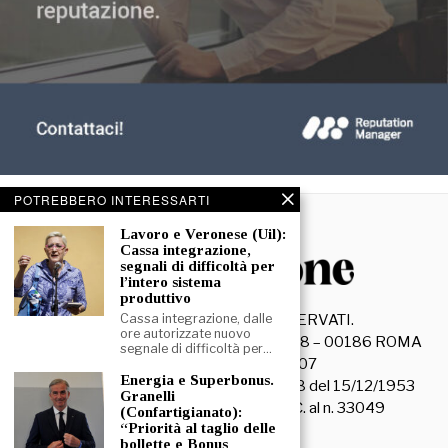
POTREBBERO INTERESSARTI
Lavoro e Veronese (Uil):
Cassa integrazione,
segnali di difficoltà per
l’intero sistema
produttivo
Cassa integrazione, dalle
©
2026
- TUTTI I DIRITTI RISERVATI.
ore autorizzate nuovo
La Discussione S.r.l. – Piazza Capranica, 78 – 00186 ROMA
segnale di difficoltà per…
C.F. e P. IVA 15045971007
Energia e Superbonus.
Registrazione Tribunale di Roma n. 3628 del 15/12/1953
Granelli
La società editrice è iscritta al R.O.C. al n. 33049
(Confartigianato):
“Priorità al taglio delle
bollette e Bonus