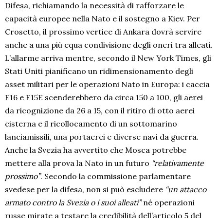
Difesa, richiamando la necessità di rafforzare le
capacità europee nella Nato e il sostegno a Kiev. Per
Crosetto, il prossimo vertice di Ankara dovrà servire
anche a una più equa condivisione degli oneri tra alleati.
L’allarme arriva mentre, secondo il New York Times, gli
Stati Uniti pianificano un ridimensionamento degli
asset militari per le operazioni Nato in Europa: i caccia
F16 e F15E scenderebbero da circa 150 a 100, gli aerei
da ricognizione da 26 a 15, con il ritiro di otto aerei
cisterna e il ricollocamento di un sottomarino
lanciamissili, una portaerei e diverse navi da guerra.
Anche la Svezia ha avvertito che Mosca potrebbe
mettere alla prova la Nato in un futuro
“relativamente
prossimo”
. Secondo la commissione parlamentare
svedese per la difesa, non si può escludere
“un attacco
armato contro la Svezia o i suoi alleati”
né operazioni
russe mirate a testare la credibilità dell’articolo 5 del