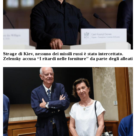
Strage di Kiev, nessuno dei missili russi è stato intercettato.
Zelensky accusa “I ritardi nelle forniture” da parte degli alleati