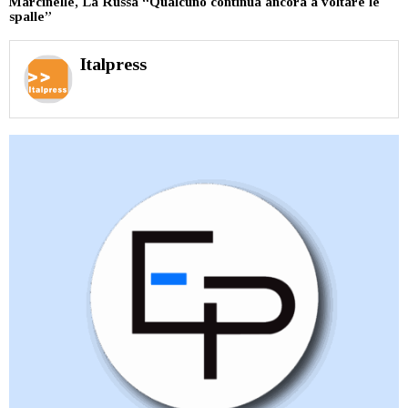
Marcinelle, La Russa “Qualcuno continua ancora a voltare le
spalle”
Italpress