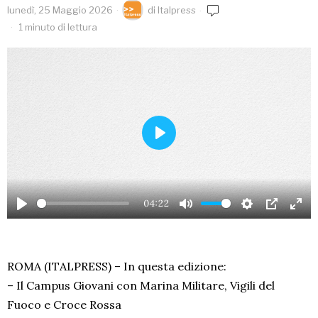
lunedì, 25 Maggio 2026
di
Italpress
1 minuto di lettura
PLAY
04:22
PLAY
MUTE
SETTINGS
PIP
EN
FU
ROMA (ITALPRESS) – In questa edizione:
– Il Campus Giovani con Marina Militare, Vigili del
Fuoco e Croce Rossa