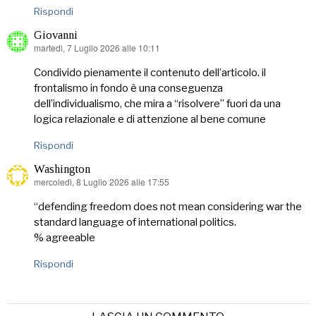
Rispondi
Giovanni
martedì, 7 Luglio 2026 alle 10:11
ha
detto:
Condivido pienamente il contenuto dell’articolo. il
frontalismo in fondo è una conseguenza
dell’individualismo, che mira a “risolvere” fuori da una
logica relazionale e di attenzione al bene comune
Rispondi
Washington
mercoledì, 8 Luglio 2026 alle 17:55
ha
detto:
“defending freedom does not mean considering war the
standard language of international politics.
% agreeable
Rispondi