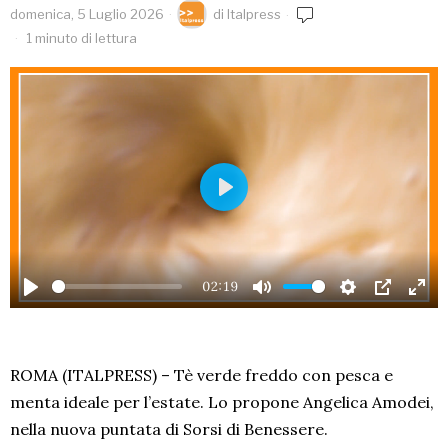
domenica, 5 Luglio 2026
di
Italpress
1 minuto di lettura
PLAY
02:19
PLAY
MUTE
SETTINGS
PIP
EN
FU
ROMA (ITALPRESS) – Tè verde freddo con pesca e
menta ideale per l’estate. Lo propone Angelica Amodei,
nella nuova puntata di Sorsi di Benessere.