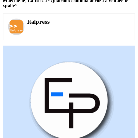
Marcinelle, La Russa “Qualcuno continua ancora a voltare le
spalle”
Italpress