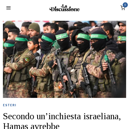
0
ESTERI
Secondo un’inchiesta israeliana,
Hamas avrebbe