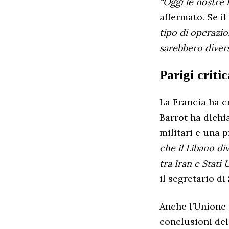
“Oggi le nostre 
affermato. Se i
tipo di operazion
sarebbero divers
Parigi criti
La Francia ha cr
Barrot ha dichi
militari e una 
che il Libano di
tra Iran e Stati 
il segretario d
Anche l’Unione 
conclusioni del 