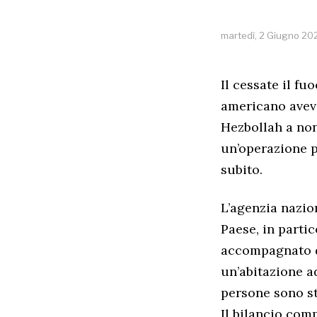
martedì, 2 Giugno 20
Il cessate il f
americano aveva
Hezbollah a non
un’operazione p
subito.
L’agenzia nazion
Paese, in partic
accompagnato d
un’abitazione a
persone sono st
Il bilancio comp