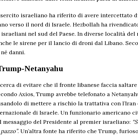
esercito israeliano ha riferito di avere intercettato 
ano verso il nord di Israele. Hezbollah ha rivendicat
 israeliani nel sud del Paese. In diverse località del 
che le sirene per il lancio di droni dal Libano. Seco
i né danni.
 Trump-Netanyahu
erca di evitare che il fronte libanese faccia saltare
econdo Axios, Trump avrebbe telefonato a Netanyah
sandolo di mettere a rischio la trattativa con l’Iran
ternazionale di Israele. Un funzionario americano cit
il messaggio del Presidente al premier israeliano:
“S
pazzo”
. Un’altra fonte ha riferito che Trump, furios