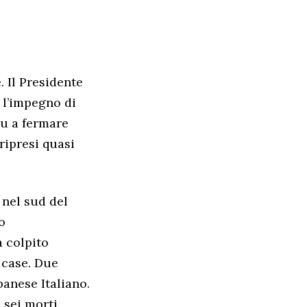
 Il Presidente
 l’impegno di
hu a fermare
ripresi quasi
 nel sud del
o
 colpito
 case. Due
banese Italiano.
 sei morti.