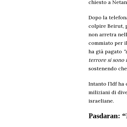
chiesto a Neta
Dopo la telefon
colpire Beirut,
non arretra nel
commiato per il
ha già pagato
“
terrore si sono 
sostenendo che
Intanto l’Idf h
miliziani di div
israeliane.
Pasdaran: “