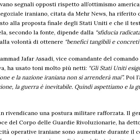
vano segnali opposti rispetto all’ottimismo america
egoziale iraniano, citata da Mehr News, ha riferito 
to alla proposta finale degli Stati Uniti e che il tes
ela, secondo la fonte, dipende dalla
“sfiducia radicat
lla volontà di ottenere
“benefici tangibili e concreti
hammad Jafar Assadi, vice comandante del comando 
a, ha usato toni molto più netti:
“Gli Stati Uniti esi
ione e la nazione iraniana non si arrenderà mai”
. Poi 
ione, la guerra è inevitabile. Quindi aspettiamo e la g
n rivendicano una postura militare rafforzata. Il ge
ce del Corpo delle Guardie Rivoluzionarie, ha detto 
acità operative iraniane sono aumentate durante il ce