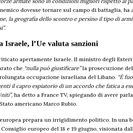
forze armate sono in condizioni migliori rispetto al p
l nemico dovesse tornare sul campo di battaglia, ha
e, la geografia dello scontro e persino il tipo di armi 
i”
.
ca Israele, l’Ue valuta sanzioni
iticato apertamente Israele. Il ministro degli Ester
arato che
“nulla può giustificare”
la prosecuzione del
prolungata occupazione israeliana del Libano.
“È fuo
venti il capro espiatorio di un accordo che fatica a ess
Uniti”
, ha detto a France TV, spiegando di avere parla
i Stato americano Marco Rubio.
europea prepara un irrigidimento politico. In una b
Consiglio europeo del 18 e 19 giugno, visionata dall’