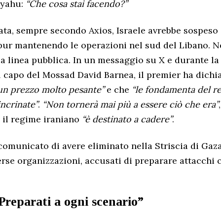
nyahu:
“Che cosa stai facendo?”
ata, sempre secondo Axios, Israele avrebbe sospeso 
 pur mantenendo le operazioni nel sud del Libano. N
la linea pubblica. In un messaggio su X e durante la
 capo del Mossad David Barnea, il premier ha dichia
un prezzo molto pesante”
e che
“le fondamenta del r
incrinate”
.
“Non tornerà mai più a essere ciò che era”
 il regime iraniano
“è destinato a cadere”
.
a comunicato di avere eliminato nella Striscia di Gaz
erse organizzazioni, accusati di preparare attacchi 
Preparati a ogni scenario”