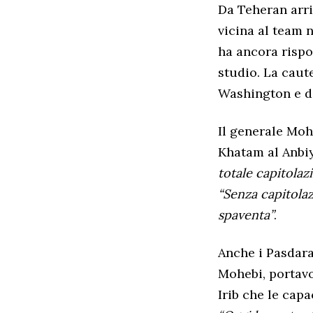
Da Teheran arri
vicina al team n
ha ancora rispos
studio. La caut
Washington e da
Il generale Mo
Khatam al Anbiy
totale capitolaz
“Senza capitolaz
spaventa”
.
Anche i Pasdara
Mohebi, portavo
Irib che le cap