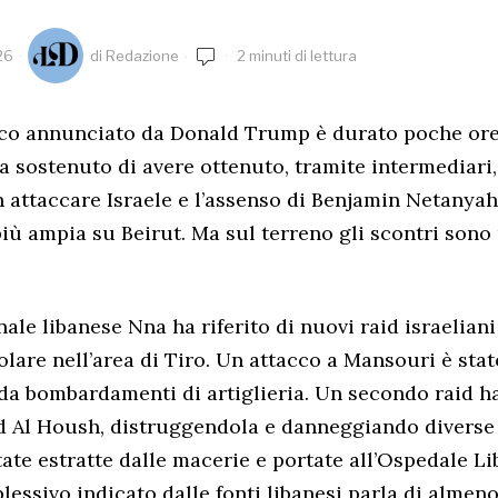
26
di
Redazione
2 minuti di lettura
uoco annunciato da Donald Trump è durato poche ore.
 sostenuto di avere ottenuto, tramite intermediari,
 attaccare Israele e l’assenso di Benjamin Netanya
iù ampia su Beirut. Ma sul terreno gli scontri sono 
ale libanese Nna ha riferito di nuovi raid israeliani
olare nell’area di Tiro. Un attacco a Mansouri è stat
a bombardamenti di artiglieria. Un secondo raid ha
d Al Housh, distruggendola e danneggiando diverse
ate estratte dalle macerie e portate all’Ospedale Li
lessivo indicato dalle fonti libanesi parla di almeno