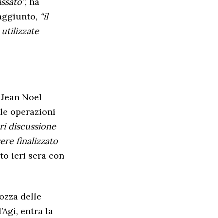
assato”
, ha
 aggiunto,
“il
utilizzate
i Jean Noel
le operazioni
ri discussione
ere finalizzato
to ieri sera con
ozza delle
Agi, entra la