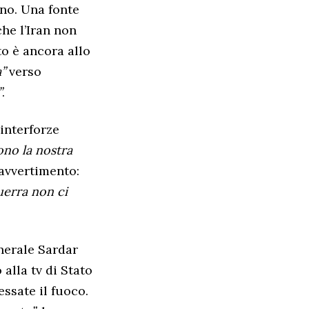
no. Una fonte
che l’Iran non
to è ancora allo
a”
verso
”
.
interforze
gono la nostra
l’avvertimento:
uerra non ci
nerale Sardar
alla tv di Stato
ssate il fuoco.