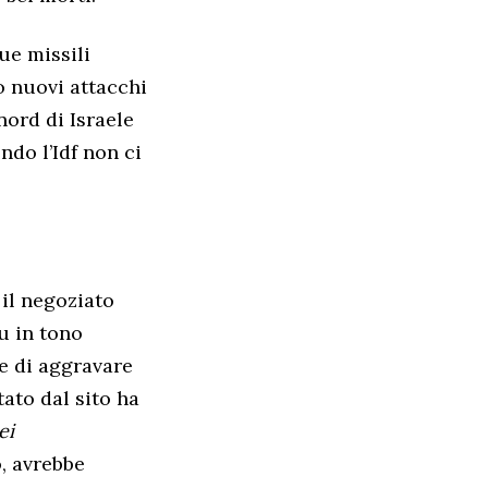
due missili
o nuovi attacchi
nord di Israele
ndo l’Idf non ci
 il negoziato
u in tono
 e di aggravare
ato dal sito ha
ei
o, avrebbe