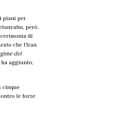
i piani per
etanyahu, però,
 cerimonia di
rato che l’Iran
egime del
, ha aggiunto,
a cinque
contro le forze