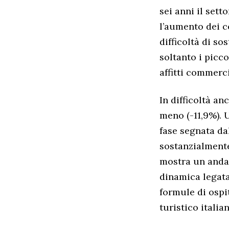
sei anni il set
l’aumento dei c
difficoltà di s
soltanto i picco
affitti commerc
In difficoltà an
meno (-11,9%). 
fase segnata da
sostanzialmente 
mostra un andam
dinamica legata
formule di ospi
turistico italian