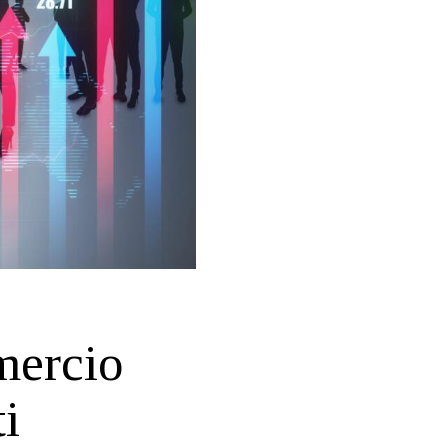
mercio
ti