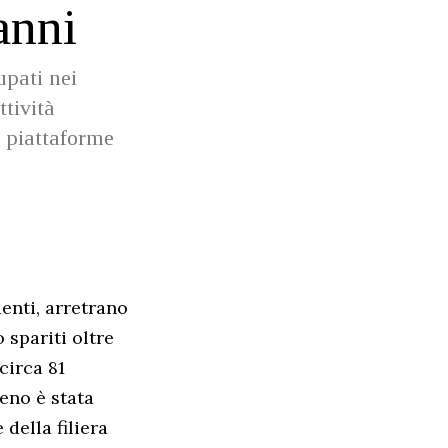
anni
upati nei
ttività
e piattaforme
enti, arretrano
 spariti oltre
circa 81
eno è stata
della filiera