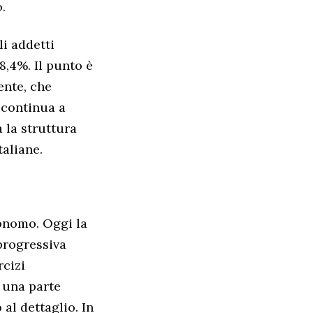
.
li addetti
8,4%. Il punto è
ente, che
 continua a
 la struttura
taliane.
onomo. Oggi la
progressiva
rcizi
 una parte
al dettaglio. In