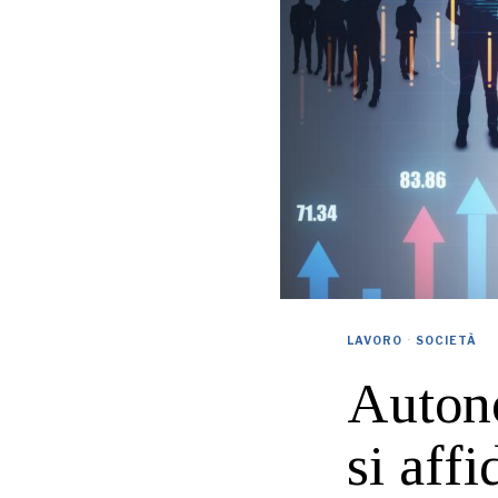
LAVORO
·
SOCIETÀ
Autono
si affi