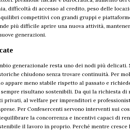
, difficoltà di accesso al credito, peso delle locaz
quilibri competitivi con grandi gruppi e piattaforme
nde più difficile aprire una nuova attività, mantene
 nuove generazioni.
cate
ambio generazionale resta uno dei nodi più delicati
 storiche chiudono senza trovare continuità. Per molt
 appare meno stabile rispetto al passato e richied
 sempre risultano sostenibili. Da qui la richiesta d
i privati, al welfare per imprenditori e professionis
mprese. Per Confesercenti servono interventi sui cost
iequilibrare la concorrenza e incentivi capaci di re
enibile il lavoro in proprio. Perché mentre cresce 