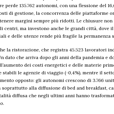
tore perde 135.762 autonomi, con una flessione del 1
osti di gestione, la concorrenza delle piattaforme on
ostenere margini sempre più ridotti. Le chiusure no
li centri, ma investono anche le grandi città, dove il
iali e delle utenze rende più fragile la permanenza 
che la ristorazione, che registra 45.523 lavoratori i
Un dato che arriva dopo gli anni della pandemia e 
ll’aumento dei costi energetici e delle materie prim
stabili le agenzie di viaggio (-0,4%), mentre il sett
ento opposto: gli autonomi crescono di 3.766 unit
 soprattutto alla diffusione di bed and breakfast, c
talità diffusa che negli ultimi anni hanno trasforma
o.