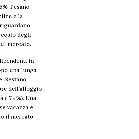
6,6%. Pesano
line e la
n riguardano
 costo degli
sul mercato.
ndipendenti in
dopo una lunga
e. Restano
ore dell’alloggio
à (+7,4%). Una
ase vacanza e
to il mercato