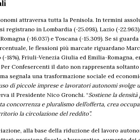
li
tonomi attraversa tutta la Penisola. In termini assolu
si registrano in Lombardia (-25.098), Lazio (-22.963)
a-Romagna (-16.037) e Toscana (-15.309). Se si guarda
ercentuale, le flessioni più marcate riguardano Marc
o (-18%), Friuli-Venezia Giulia ed Emilia-Romagna, 
. Per Confesercenti il dato non rappresenta soltant
 ma segnala una trasformazione sociale ed economi
fuso di piccole imprese e lavoratori autonomi svolge 
erva il Presidente Nico Gronchi. “
Sostiene la densità
nta concorrenza e pluralismo dell’offerta, crea occup
ritorio la circolazione del reddito”.
iazione, alla base della riduzione del lavoro autono
ttori: pressione fiscale e burocratica, aumento dei 