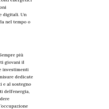
ioni
 digitali. Un
rla nel tempo o
. Sempre più
i giovani il
e investimenti
i misure dedicate
ti e al sostegno
i dell’energia,
ndere
l’occupazione