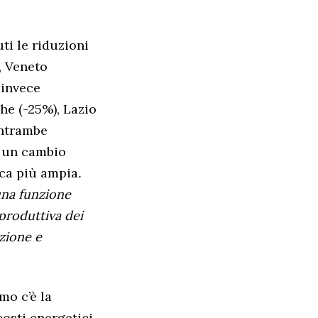
ti le riduzioni
, Veneto
 invece
he (-25%), Lazio
entrambe
o un cambio
ca più ampia
.
una funzione
 produttiva dei
azione e
mo c’è la
costi energetici