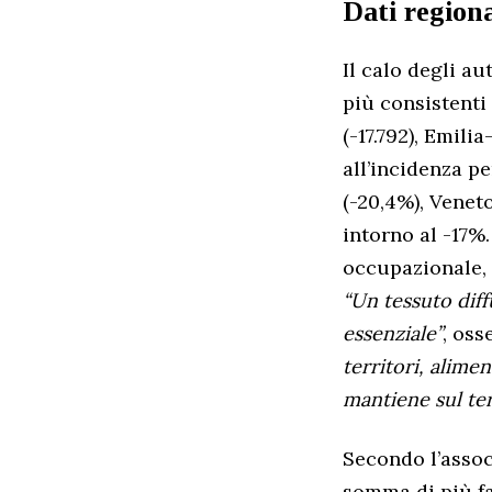
Dati regiona
Il calo degli au
più consistenti 
(-17.792), Emili
all’incidenza p
(-20,4%), Venet
intorno al -17%
occupazionale,
“Un tessuto dif
essenziale”
, oss
territori, alime
mantiene sul ter
Secondo l’assoc
somma di più fa