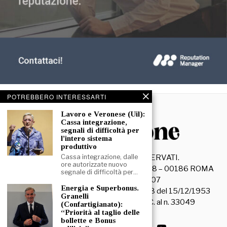
POTREBBERO INTERESSARTI
Lavoro e Veronese (Uil):
Cassa integrazione,
segnali di difficoltà per
l’intero sistema
produttivo
©
2026
- TUTTI I DIRITTI RISERVATI.
Cassa integrazione, dalle
ore autorizzate nuovo
La Discussione S.r.l. – Piazza Capranica, 78 – 00186 ROMA
segnale di difficoltà per…
C.F. e P. IVA 15045971007
Energia e Superbonus.
Registrazione Tribunale di Roma n. 3628 del 15/12/1953
Granelli
La società editrice è iscritta al R.O.C. al n. 33049
(Confartigianato):
“Priorità al taglio delle
bollette e Bonus