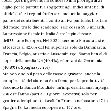
locali (0,9). Il governo ha concesso una proroga al 21
luglio per le partite Iva soggette agli Indici sintetici di
affidabilità e i regimi forfettari, ma per la maggior
parte dei contribuenti il conto arriva puntuale. Il totale
del mese, tra le due scadenze, sale così a 59,3 miliardi.
La pressione fiscale in Italia è tra le più elevate
dell’Unione Europea. Nel 2024, secondo Eurostat, si è
attestata al 42,6% del Pil, superata solo da Danimarca,
Francia, Belgio, Austria e Lussemburgo. Siamo ben al di
sopra della media Ue (40,4%), e lontani da Germania
(40,8%) e Spagna (37,2%).
Ma non è solo il peso delle tasse a gravare: anche la
complessità del sistema è un freno per la produttività.
Secondo la Banca Mondiale, un’impresa italiana impiega
238 ore l’anno (pari a 30 giorni lavorativi) solo per
gestire adempimenti fiscali. In Francia ne bastano 17, in
Spagna 18. La media europea è di 147 ore.