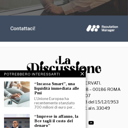
POTREBBERO INTERESSARTI
©
2026
- TUTTI I DIRITTI RISERVATI.
“Incassa Smart”, una
liquidità immediata alle
La Discussione S.r.l. – Piazza Capranica, 78 – 00186 ROMA
Pmi
C.F. e P. IVA 15045971007
L’Unione Europea ha
Registrazione Tribunale di Roma n. 3628 del 15/12/1953
recentemente stanziato
700 milioni di euro per…
La società editrice è iscritta al R.O.C. al n. 33049
“Imprese in affanno, la
Bce tagli il costo del
denaro”