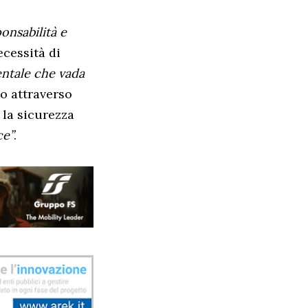
onsabilità e
ecessità di
ntale che vada
lo attraverso
 la sicurezza
ce”
.