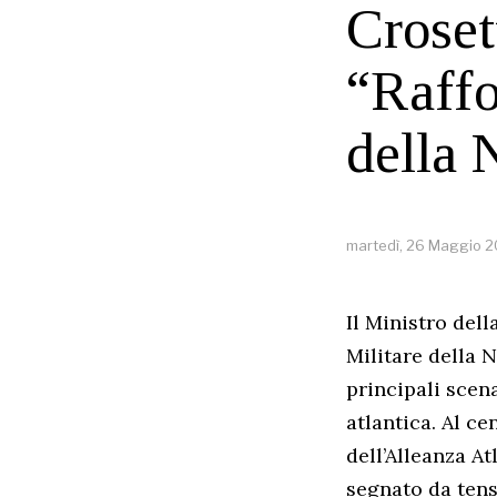
Croset
“Raffo
della 
martedì, 26 Maggio 
Il Ministro del
Militare della 
principali scena
atlantica. Al ce
dell’Alleanza At
segnato da tensi