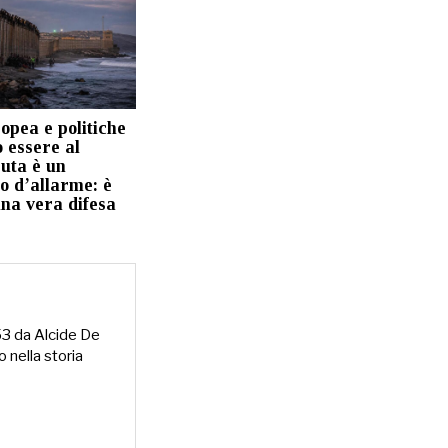
opea e politiche
 essere al
euta è un
o d’allarme: è
una vera difesa
953 da Alcide De
o nella storia