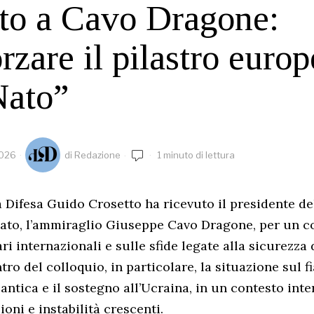
to a Cavo Dragone:
rzare il pilastro euro
Nato”
2026
di
Redazione
1 minuto di lettura
la Difesa Guido Crosetto ha ricevuto il presidente d
Nato, l’ammiraglio Giuseppe Cavo Dragone, per un c
ri internazionali e sulle sfide legate alla sicurezza 
ntro del colloquio, in particolare, la situazione sul 
lantica e il sostegno all’Ucraina, in un contesto int
oni e instabilità crescenti.