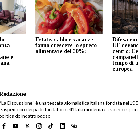
lo
Estate, caldo e vacanze
Difesa eur
anza
fanno crescere lo spreco
UE devono
alimentare del 30%:
centro: C
iane e
campanell
iana
tempo di 
europea
Redazione
“La Discussione” è una testata giornalistica italiana fondata nel 1
Gasperi, uno dei padri fondatori dell’Italia moderna e leader di spicc
politica del nostro paese.