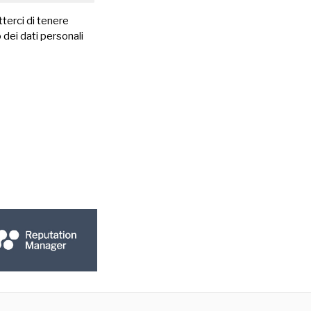
terci di tenere
 dei dati personali