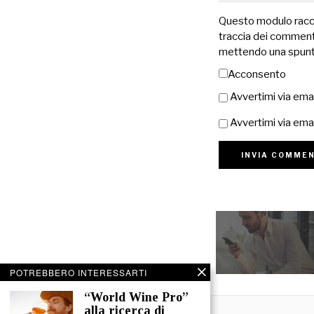
Questo modulo raccog
traccia dei commenti
mettendo una spunt
Acconsento
Avvertimi via ema
Avvertimi via emai
POTREBBERO INTERESSARTI
“World Wine Pro”
alla ricerca di