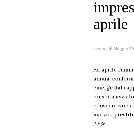
impres
aprile
sabato, 16 Maggio 2
Ad aprile l’amm
annua, conferma
emerge dal rapp
crescita avviat
consecutivo di 
marzo i prestiti
2,8%.