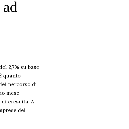
 ad
del 2,7% su base
 È quanto
del percorso di
imo mese
di crescita. A
imprese del