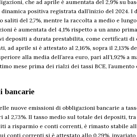
ligazioni, che ad aprile è aumentata del 2,9% su ba
inamica positiva registrata dall’inizio del 2024. I d
o saliti del 2,7%, mentre la raccolta a medio e lung
zioni è aumentata del 4,1% rispetto a un anno prima
vi depositi a durata prestabilita, come certificati di
ti, ad aprile si è attestato al 2,16%, sopra il 2,13% d
periore alla media dell’area euro, pari all’1,92% a m
timo mese prima dei rialzi dei tassi BCE, l’aumento è
i bancarie
elle nuove emissioni di obbligazioni bancarie a tasso
i al 2,73%. Il tasso medio sul totale dei depositi, tra 
ti a risparmio e conti correnti, è rimasto stabile al
i conti correnti si è attestato allo 0,29%, invariato