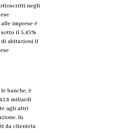
ottoscritti negli
mese
 alle imprese è
 sotto il 5,45%
di abitazioni il
mese
 le banche, è
42,8 miliardi
e agli altri
azione. In
i da clientela