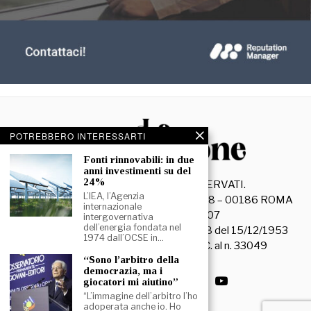
POTREBBERO INTERESSARTI
Fonti rinnovabili: in due
anni investimenti su del
24%
©
2026
- TUTTI I DIRITTI RISERVATI.
L’IEA, l’Agenzia
La Discussione S.r.l. – Piazza Capranica, 78 – 00186 ROMA
internazionale
C.F. e P. IVA 15045971007
intergovernativa
dell’energia fondata nel
Registrazione Tribunale di Roma n. 3628 del 15/12/1953
1974 dall’OCSE in…
La società editrice è iscritta al R.O.C. al n. 33049
“Sono l’arbitro della
democrazia, ma i
giocatori mi aiutino”
“L’immagine dell’arbitro l’ho
adoperata anche io. Ho