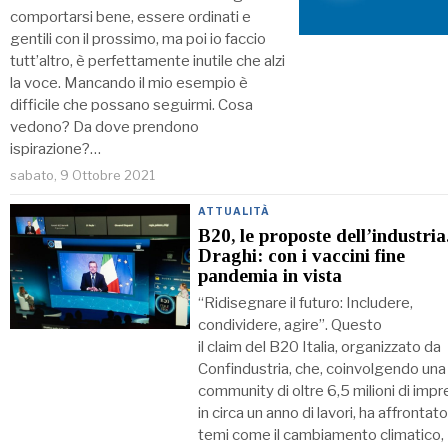
comportarsi bene, essere ordinati e
gentili con il prossimo, ma poi io faccio
tutt’altro, è perfettamente inutile che alzi
la voce. Mancando il mio esempio è
difficile che possano seguirmi. Cosa
vedono? Da dove prendono
ispirazione?…
sabato, 9 Ottobre 2021
ATTUALITÀ
B20, le proposte dell’industria
Draghi: con i vaccini fine
pandemia in vista
“Ridisegnare il futuro: Includere,
condividere, agire”. Questo
il claim del B20 Italia, organizzato da
Confindustria, che, coinvolgendo una
community di oltre 6,5 milioni di impr
in circa un anno di lavori, ha affrontato
temi come il cambiamento climatico,