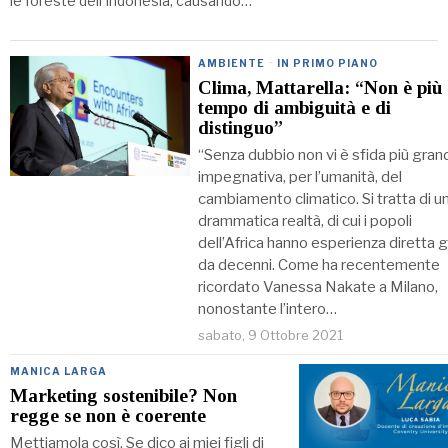
le foreste dell’Indonesia, causando…
AMBIENTE
·
IN PRIMO PIANO
Clima, Mattarella: “Non è più
tempo di ambiguità e di
distinguo”
“Senza dubbio non vi è sfida più gran
impegnativa, per l’umanità, del
cambiamento climatico. Si tratta di u
drammatica realtà, di cui i popoli
dell’Africa hanno esperienza diretta g
da decenni. Come ha recentemente
ricordato Vanessa Nakate a Milano,
nonostante l’intero…
sabato, 9 Ottobre 2021
MANICA LARGA
Marketing sostenibile? Non
regge se non è coerente
Mettiamola così. Se dico ai miei figli di