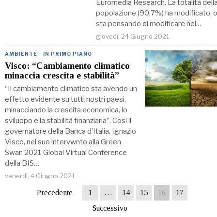
Euromedia Research. La totalità dell
popolazione (90,7%) ha modificato, 
sta pensando di modificare nel…
giovedì, 24 Giugno 2021
AMBIENTE
·
IN PRIMO PIANO
Visco: “Cambiamento climatico
minaccia crescita e stabilità”
“Il cambiamento climatico sta avendo un
effetto evidente su tutti nostri paesi,
minacciando la crescita economica, lo
sviluppo e la stabilità finanziaria”. Così il
governatore della Banca d’Italia, Ignazio
Visco, nel suo intervwnto alla Green
Swan 2021 Global Virtual Conference
della BIS…
venerdì, 4 Giugno 2021
Precedente
1
…
14
15
16
17
Successivo