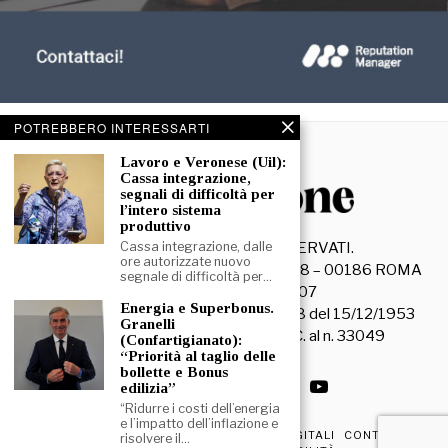
POTREBBERO INTERESSARTI
Lavoro e Veronese (Uil):
Cassa integrazione,
segnali di difficoltà per
l’intero sistema
produttivo
Cassa integrazione, dalle
©
2026
- TUTTI I DIRITTI RISERVATI.
ore autorizzate nuovo
La Discussione S.r.l. – Piazza Capranica, 78 – 00186 ROMA
segnale di difficoltà per…
C.F. e P. IVA 15045971007
Energia e Superbonus.
Registrazione Tribunale di Roma n. 3628 del 15/12/1953
Granelli
La società editrice è iscritta al R.O.C. al n. 33049
(Confartigianato):
“Priorità al taglio delle
bollette e Bonus
edilizia”
“Ridurre i costi dell’energia
e l’impatto dell’inflazione e
PRIVACY & COOKIE POLICY
EDIZIONI DIGITALI
CONTATTI
risolvere il…