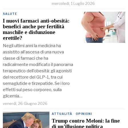
mercoledì, 1 Luglio 2026
SALUTE
I nuovi farmaci anti-obesità:
benefici anche per fertilità
maschile e disfunzione
erettile?
Negli ultimi anni la medicina ha
assistito all’ascesa di una nuova
classe di farmaci che ha
radicalmente modificato il panorama
terapeutico dell’obesità: gli agonisti
del recettore del GLP-1, tra cui
semaglutide e tirzepatide. Se i loro
effetti sul peso corporeo, sulla
glicemia…
venerdì, 26 Giugno 2026
ATTUALITÀ
·
OPINIONI
Trump contro Meloni: la fine
di un’illusione politica