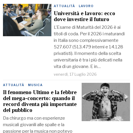
ATTUALITÀ
·
LAVORO
Università e lavoro: ecco
dove investire il futuro
L’Esame di Maturità del 2026 è ai
titoli di coda. Per il 2026 i maturandi
in Italia sono complessivamente
527.607 (513.479 interni e 14.128
privatisti). Il momento della scelta
universitaria è tra i più delicati nella
vita di un giovane. E in…
venerdì, 17 Luglio 2026
ATTUALITÀ
·
MUSICA
Il fenomeno Ultimo e la febbre
del mega-concerto: quando il
record diventa più importante
del pubblico
Da chirurgo ma con esperienze
musicali giovanili alle spalle e la
passione per la musica non potevo