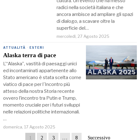
cultura. Un evento che ha messo
radici nella società italiana e che
ancora ambisce ad ampliare gli spazi
di dialogo, a scavare oltre la
superficie del…
mercoledì, 27 Agosto 2025
ATTUALITÀ
·
ESTERI
Alaska terra di pace
L’“Alaska”, vastità di paesaggi unici
ed incontaminati appartenente allo
Stato americano è stata scelta come
viatico di pace per l´Incontro più
atteso della nostra Storia recente
ovvero l’incontro tra Putin e Trump,
momento cruciale per i futuri sviluppi
nelle relazioni politiche internazionali.
…
domenica, 17 Agosto 2025
1
2
3
…
8
Successivo